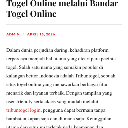
Togel Online melalui Bandar
Togel Online
ADMIN
APRIL 15, 2026
Dalam dunia perjudian daring, kehadiran platform
terpercaya menjadi hal utama yang dicari para pecinta
togel. Salah satu nama yang semakin populer di
kalangan bettor Indonesia adalah Tribuntogel, sebuah
situs togel online yang menawarkan berbagai fitur
menarik dan layanan terbaik. Dengan tampilan yang
user-friendly serta akses yang mudah melalui
tribuntogel login
, pengguna dapat bermain tanpa
hambatan kapan saja dan di mana saja. Keunggulan
utama dari situs ini terletak pada keamanan dan