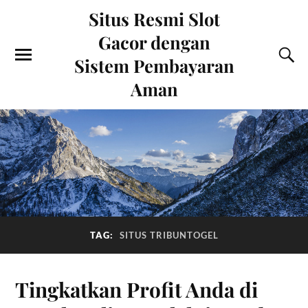
Situs Resmi Slot
Gacor dengan
Sistem Pembayaran
Aman
TAG:
SITUS TRIBUNTOGEL
Tingkatkan Profit Anda di