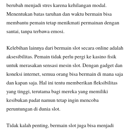
berubah menjadi stres karena kehilangan modal.
Menentukan batas taruhan dan waktu bermain bisa
membantu pemain tetap menikmati permainan dengan
santai, tanpa terbawa emosi.
Kelebihan lainnya dari bermain slot secara online adalah
aksesibilitas. Pemain tidak perlu pergi ke kasino fisik
untuk merasakan sensasi mesin slot. Dengan gadget dan
koneksi internet, semua orang bisa bermain di mana saja
dan kapan saja. Hal ini tentu memberikan fleksibilitas
yang tinggi, terutama bagi mereka yang memiliki
kesibukan padat namun tetap ingin mencoba
peruntungan di dunia slot.
Tidak kalah penting, bermain slot juga bisa menjadi