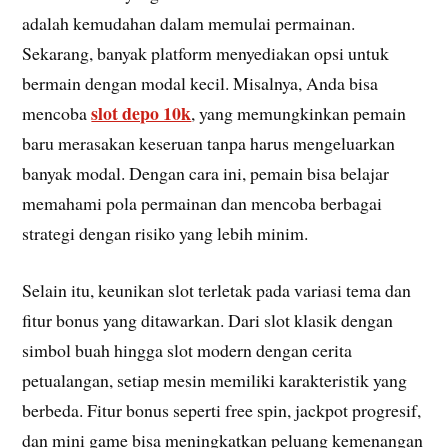
adalah kemudahan dalam memulai permainan.
Sekarang, banyak platform menyediakan opsi untuk
bermain dengan modal kecil. Misalnya, Anda bisa
slot depo 10k
mencoba
, yang memungkinkan pemain
baru merasakan keseruan tanpa harus mengeluarkan
banyak modal. Dengan cara ini, pemain bisa belajar
memahami pola permainan dan mencoba berbagai
strategi dengan risiko yang lebih minim.
Selain itu, keunikan slot terletak pada variasi tema dan
fitur bonus yang ditawarkan. Dari slot klasik dengan
simbol buah hingga slot modern dengan cerita
petualangan, setiap mesin memiliki karakteristik yang
berbeda. Fitur bonus seperti free spin, jackpot progresif,
dan mini game bisa meningkatkan peluang kemenangan