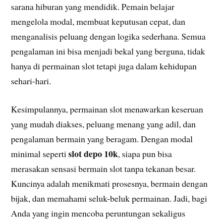
sarana hiburan yang mendidik. Pemain belajar
mengelola modal, membuat keputusan cepat, dan
menganalisis peluang dengan logika sederhana. Semua
pengalaman ini bisa menjadi bekal yang berguna, tidak
hanya di permainan slot tetapi juga dalam kehidupan
sehari-hari.
Kesimpulannya, permainan slot menawarkan keseruan
yang mudah diakses, peluang menang yang adil, dan
pengalaman bermain yang beragam. Dengan modal
slot depo 10k
minimal seperti
, siapa pun bisa
merasakan sensasi bermain slot tanpa tekanan besar.
Kuncinya adalah menikmati prosesnya, bermain dengan
bijak, dan memahami seluk-beluk permainan. Jadi, bagi
Anda yang ingin mencoba peruntungan sekaligus