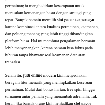
permainan; ia menghadirkan kesempatan untuk
merasakan kemenangan besar dengan strategi yang
slot gacor terpercaya
tepat. Banyak pemain memilih
karena kombinasi antara kualitas permainan, keamanan,
dan peluang menang yang lebih tinggi dibandingkan
platform biasa. Hal ini membuat pengalaman bermain
lebih menyenangkan, karena pemain bisa fokus pada
hiburan tanpa khawatir soal keamanan data atau
transaksi.
judi online
Selain itu,
modern kini menyediakan
beragam fitur menarik yang meningkatkan keseruan
permainan. Mulai dari bonus harian, free spin, hingga
turnamen antar pemain yang menambah adrenalin. Tak
slot gacor
heran jika banyak orang kini menjadikan