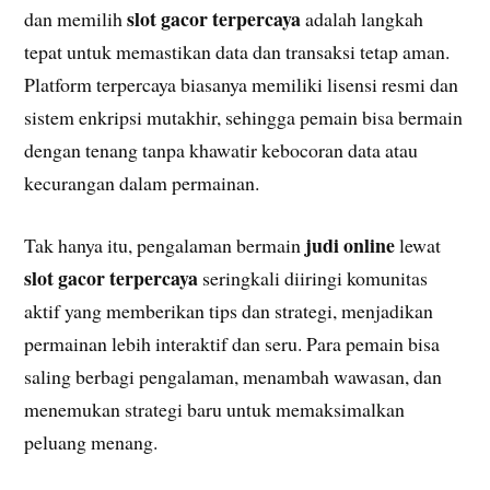
slot gacor terpercaya
dan memilih
adalah langkah
tepat untuk memastikan data dan transaksi tetap aman.
Platform terpercaya biasanya memiliki lisensi resmi dan
sistem enkripsi mutakhir, sehingga pemain bisa bermain
dengan tenang tanpa khawatir kebocoran data atau
kecurangan dalam permainan.
judi online
Tak hanya itu, pengalaman bermain
lewat
slot gacor terpercaya
seringkali diiringi komunitas
aktif yang memberikan tips dan strategi, menjadikan
permainan lebih interaktif dan seru. Para pemain bisa
saling berbagi pengalaman, menambah wawasan, dan
menemukan strategi baru untuk memaksimalkan
peluang menang.