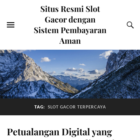
Situs Resmi Slot
Gacor dengan
Sistem Pembayaran
Aman
TAG:
SLOT GACOR TERPERCAYA
Petualangan Digital yang