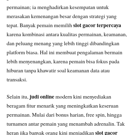
permainan; ia menghadirkan kesempatan untuk
merasakan kemenangan besar dengan strategi yang
slot gacor terpercaya
tepat. Banyak pemain memilih
karena kombinasi antara kualitas permainan, keamanan,
dan peluang menang yang lebih tinggi dibandingkan
platform biasa. Hal ini membuat pengalaman bermain
lebih menyenangkan, karena pemain bisa fokus pada
hiburan tanpa khawatir soal keamanan data atau
transaksi.
judi online
Selain itu,
modern kini menyediakan
beragam fitur menarik yang meningkatkan keseruan
permainan. Mulai dari bonus harian, free spin, hingga
turnamen antar pemain yang menambah adrenalin. Tak
slot gacor
heran jika banyak orang kini menjadikan