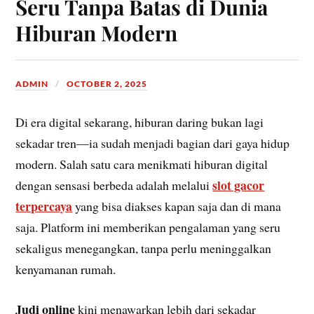
Seru Tanpa Batas di Dunia
Hiburan Modern
ADMIN
OCTOBER 2, 2025
Di era digital sekarang, hiburan daring bukan lagi
sekadar tren—ia sudah menjadi bagian dari gaya hidup
modern. Salah satu cara menikmati hiburan digital
slot gacor
dengan sensasi berbeda adalah melalui
terpercaya
yang bisa diakses kapan saja dan di mana
saja. Platform ini memberikan pengalaman yang seru
sekaligus menegangkan, tanpa perlu meninggalkan
kenyamanan rumah.
Judi online
kini menawarkan lebih dari sekadar