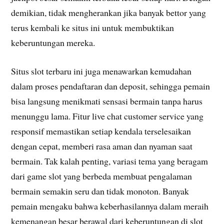
demikian, tidak mengherankan jika banyak bettor yang
terus kembali ke situs ini untuk membuktikan
keberuntungan mereka.
Situs slot terbaru ini juga menawarkan kemudahan
dalam proses pendaftaran dan deposit, sehingga pemain
bisa langsung menikmati sensasi bermain tanpa harus
menunggu lama. Fitur live chat customer service yang
responsif memastikan setiap kendala terselesaikan
dengan cepat, memberi rasa aman dan nyaman saat
bermain. Tak kalah penting, variasi tema yang beragam
dari game slot yang berbeda membuat pengalaman
bermain semakin seru dan tidak monoton. Banyak
pemain mengaku bahwa keberhasilannya dalam meraih
kemenangan besar berawal dari keberuntungan di slot