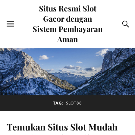
Situs Resmi Slot
Gacor dengan
Sistem Pembayaran
Aman
TAG:
SLOT88
Temukan Situs Slot Mudah