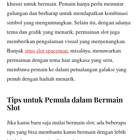
khusus untuk bermain. Pemain hanya perlu memutar
gulungan dan berharap untuk mendapatkan kombinasi
simbol yang menguntungkan. Selain itu, dengan adanya
tema dan grafik yang menarik, permainan slot juga
memberikan pengalaman visual yang menyenangkan.
Banyak
situs slot spaceman
, misalnya, menawarkan
permainan dengan tema luar angkasa yang seru,
membawa pemain ke dalam petualangan galaksi yang
penuh dengan hadiah menarik.
Tips untuk Pemula dalam Bermain
Slot
Jika kamu baru saja mulai bermain slot, ada beberapa
tips yang bisa membantu kamu bermain dengan lebih