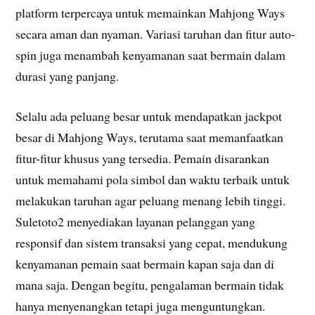
platform terpercaya untuk memainkan Mahjong Ways
secara aman dan nyaman. Variasi taruhan dan fitur auto-
spin juga menambah kenyamanan saat bermain dalam
durasi yang panjang.
Selalu ada peluang besar untuk mendapatkan jackpot
besar di Mahjong Ways, terutama saat memanfaatkan
fitur-fitur khusus yang tersedia. Pemain disarankan
untuk memahami pola simbol dan waktu terbaik untuk
melakukan taruhan agar peluang menang lebih tinggi.
Suletoto2 menyediakan layanan pelanggan yang
responsif dan sistem transaksi yang cepat, mendukung
kenyamanan pemain saat bermain kapan saja dan di
mana saja. Dengan begitu, pengalaman bermain tidak
hanya menyenangkan tetapi juga menguntungkan.