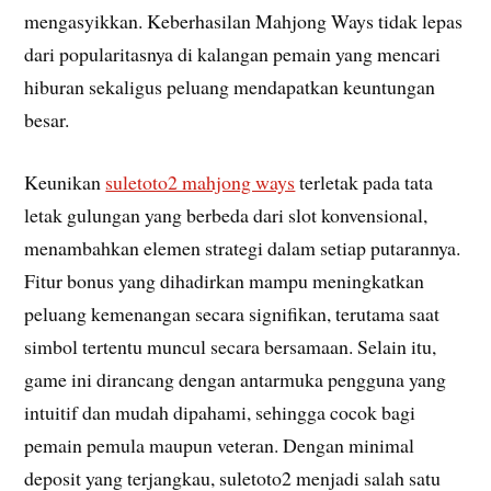
mengasyikkan. Keberhasilan Mahjong Ways tidak lepas
dari popularitasnya di kalangan pemain yang mencari
hiburan sekaligus peluang mendapatkan keuntungan
besar.
Keunikan
suletoto2 mahjong ways
terletak pada tata
letak gulungan yang berbeda dari slot konvensional,
menambahkan elemen strategi dalam setiap putarannya.
Fitur bonus yang dihadirkan mampu meningkatkan
peluang kemenangan secara signifikan, terutama saat
simbol tertentu muncul secara bersamaan. Selain itu,
game ini dirancang dengan antarmuka pengguna yang
intuitif dan mudah dipahami, sehingga cocok bagi
pemain pemula maupun veteran. Dengan minimal
deposit yang terjangkau, suletoto2 menjadi salah satu