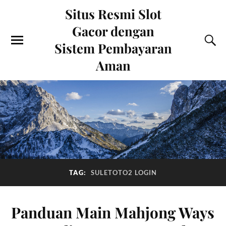
Situs Resmi Slot
Gacor dengan
Sistem Pembayaran
Aman
TAG:
SULETOTO2 LOGIN
Panduan Main Mahjong Ways