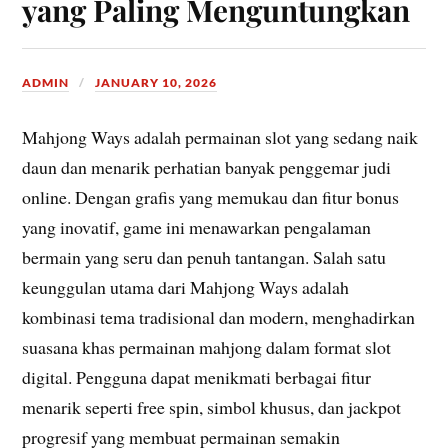
yang Paling Menguntungkan
ADMIN
JANUARY 10, 2026
Mahjong Ways adalah permainan slot yang sedang naik
daun dan menarik perhatian banyak penggemar judi
online. Dengan grafis yang memukau dan fitur bonus
yang inovatif, game ini menawarkan pengalaman
bermain yang seru dan penuh tantangan. Salah satu
keunggulan utama dari Mahjong Ways adalah
kombinasi tema tradisional dan modern, menghadirkan
suasana khas permainan mahjong dalam format slot
digital. Pengguna dapat menikmati berbagai fitur
menarik seperti free spin, simbol khusus, dan jackpot
progresif yang membuat permainan semakin