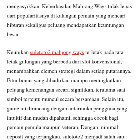
mengasyikkan. Keberhasilan Mahjong Ways tidak lepas
dari popularitasnya di kalangan pemain yang mencari
hiburan sekaligus peluang mendapatkan keuntungan
besar.
Keunikan
suletoto2 mahjong ways
terletak pada tata
letak gulungan yang berbeda dari slot konvensional,
menambahkan elemen strategi dalam setiap putarannya.
Fitur bonus yang dihadirkan mampu meningkatkan
peluang kemenangan secara signifikan, terutama saat
simbol tertentu muncul secara bersamaan. Selain itu,
game ini dirancang dengan antarmuka pengguna yang
intuitif dan mudah dipahami, sehingga cocok bagi
pemain pemula maupun veteran. Dengan minimal
deposit yang terjangkau, suletoto2 menjadi salah satu