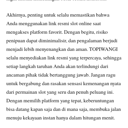
Akhirnya, penting untuk selalu memastikan bahwa
Anda menggunakan link resmi slot online saat
mengakses platform favorit. Dengan begitu, risiko
penipuan dapat diminimalisir, dan pengalaman berjudi
menjadi lebih menyenangkan dan aman. TOPIWANGI
selalu menyediakan link resmi yang terpercaya, sehingga
setiap langkah taruhan Anda akan terlindungi dari
ancaman pihak tidak bertanggung jawab. Jangan ragu
untuk bergabung dan rasakan sensasi kemenangan nyata
dari permainan slot yang seru dan penuh peluang ini.
Dengan memilih platform yang tepat, keberuntungan
bisa datang kapan saja dan di mana saja, membuka jalan
menuju kekayaan instan hanya dalam hitungan menit.