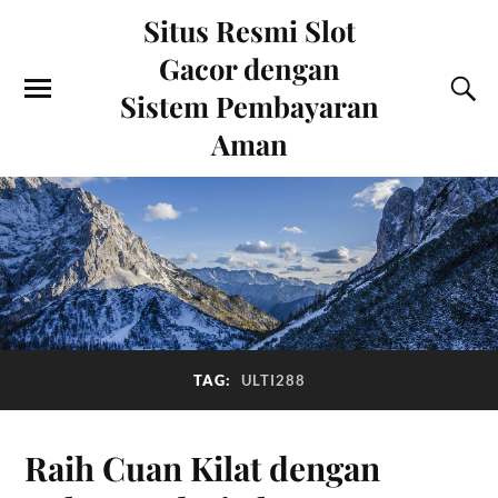
Situs Resmi Slot
Gacor dengan
Sistem Pembayaran
Aman
TAG:
ULTI288
Raih Cuan Kilat dengan