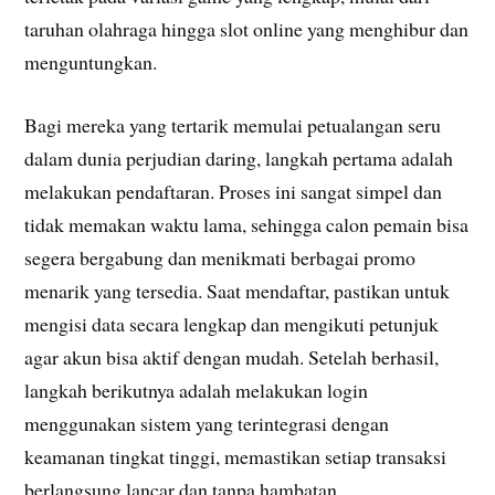
taruhan olahraga hingga slot online yang menghibur dan
menguntungkan.
Bagi mereka yang tertarik memulai petualangan seru
dalam dunia perjudian daring, langkah pertama adalah
melakukan pendaftaran. Proses ini sangat simpel dan
tidak memakan waktu lama, sehingga calon pemain bisa
segera bergabung dan menikmati berbagai promo
menarik yang tersedia. Saat mendaftar, pastikan untuk
mengisi data secara lengkap dan mengikuti petunjuk
agar akun bisa aktif dengan mudah. Setelah berhasil,
langkah berikutnya adalah melakukan login
menggunakan sistem yang terintegrasi dengan
keamanan tingkat tinggi, memastikan setiap transaksi
berlangsung lancar dan tanpa hambatan.