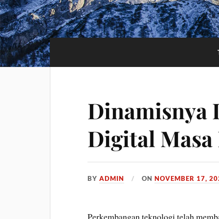
Dinamisnya I
Digital Masa
BY
ADMIN
ON
NOVEMBER 17, 20
Perkembangan teknologi telah membaw