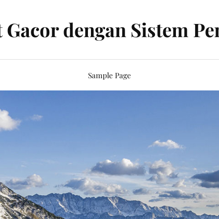
ot Gacor dengan Sistem 
Sample Page