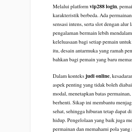
vip288 login
Melalui platform
, pema
karakteristik berbeda. Ada permaina
sensasi intens, serta slot dengan alu
pengalaman bermain lebih mendalam
keleluasaan bagi setiap pemain untuk
itu, desain antarmuka yang ramah p
bahkan bagi pemain yang baru memasuk
judi online
Dalam konteks
, kesadara
aspek penting yang tidak boleh dia
modal, menetapkan batas permainan,
berhenti. Sikap ini membantu menjag
sehat, sehingga hiburan tetap dapat 
hidup. Pengelolaan yang baik juga 
permainan dan memahami pola yang 