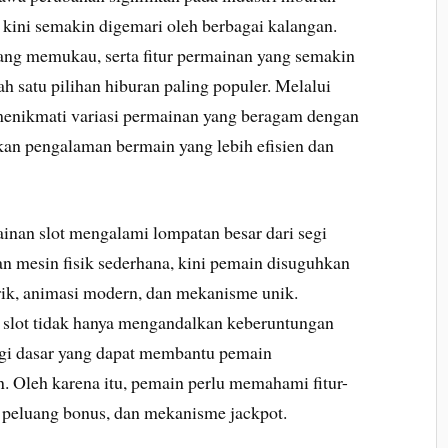
g kini semakin digemari oleh berbagai kalangan.
ang memukau, serta fitur permainan yang semakin
ah satu pilihan hiburan paling populer. Melalui
menikmati variasi permainan yang beragam dengan
kan pengalaman bermain yang lebih efisien dan
inan slot mengalami lompatan besar dari segi
gan mesin fisik sederhana, kini pemain disuguhkan
ik, animasi modern, dan mekanisme unik.
 slot tidak hanya mengandalkan keberuntungan
egi dasar yang dapat membantu pemain
Oleh karena itu, pemain perlu memahami fitur-
as, peluang bonus, dan mekanisme jackpot.