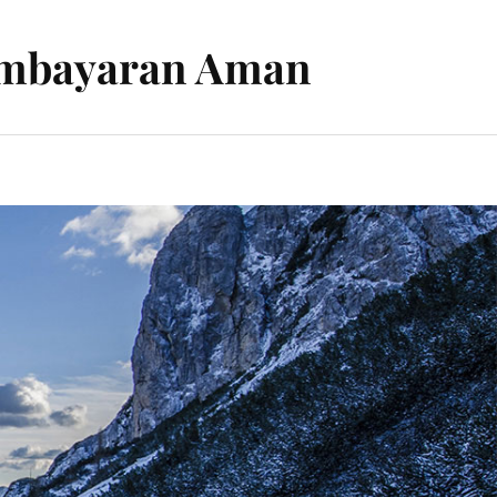
Pembayaran Aman