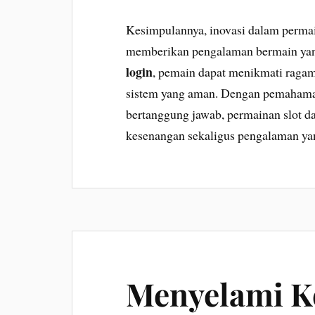
Kesimpulannya, inovasi dalam permain
memberikan pengalaman bermain yan
login
, pemain dapat menikmati ragam
sistem yang aman. Dengan pemahaman
bertanggung jawab, permainan slot 
kesenangan sekaligus pengalaman ya
Menyelami K