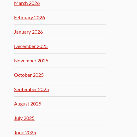
March 2026
February 2026
January 2026
December 2025
November 2025
October 2025
September 2025
August 2025
July 2025
June 2025