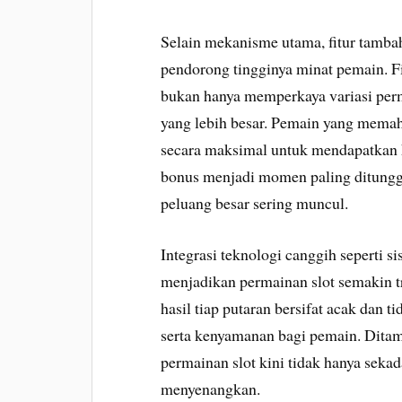
Selain mekanisme utama, fitur tamba
pendorong tingginya minat pemain. Fitu
bukan hanya memperkaya variasi perm
yang lebih besar. Pemain yang memah
secara maksimal untuk mendapatkan h
bonus menjadi momen paling ditunggu
peluang besar sering muncul.
Integrasi teknologi canggih sepert
menjadikan permainan slot semakin t
hasil tiap putaran bersifat acak dan 
serta kenyamanan bagi pemain. Ditamb
permainan slot kini tidak hanya sekad
menyenangkan.