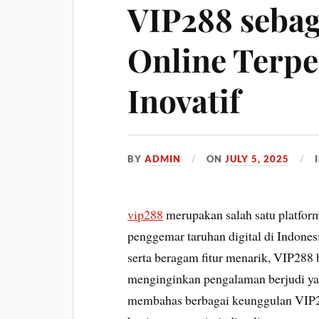
VIP288 sebag
Online Terpe
Inovatif
BY
ADMIN
ON
JULY 5, 2025
vip288
merupakan salah satu platform
penggemar taruhan digital di Indone
serta beragam fitur menarik, VIP288 
menginginkan pengalaman berjudi ya
membahas berbagai keunggulan VIP2