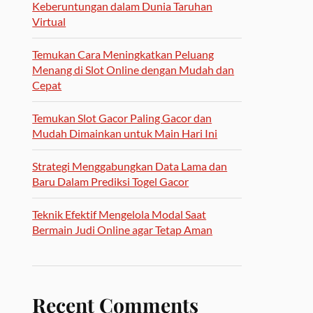
Keberuntungan dalam Dunia Taruhan
Virtual
Temukan Cara Meningkatkan Peluang
Menang di Slot Online dengan Mudah dan
Cepat
Temukan Slot Gacor Paling Gacor dan
Mudah Dimainkan untuk Main Hari Ini
Strategi Menggabungkan Data Lama dan
Baru Dalam Prediksi Togel Gacor
Teknik Efektif Mengelola Modal Saat
Bermain Judi Online agar Tetap Aman
Recent Comments