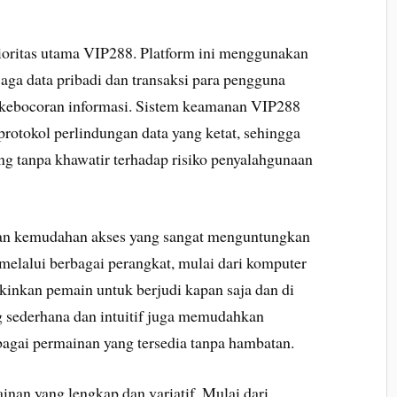
ioritas utama VIP288. Platform ini menggunakan
jaga data pribadi dan transaksi para pengguna
n kebocoran informasi. Sistem keamanan VIP288
protokol perlindungan data yang ketat, sehingga
g tanpa khawatir terhadap risiko penyalahgunaan
n kemudahan akses yang sangat menguntungkan
 melalui berbagai perangkat, mulai dari komputer
inkan pemain untuk berjudi kapan saja dan di
 sederhana dan intuitif juga memudahkan
agai permainan yang tersedia tanpa hambatan.
nan yang lengkap dan variatif. Mulai dari