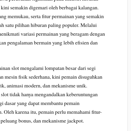
g kini semakin digemari oleh berbagai kalangan.
ang memukau, serta fitur permainan yang semakin
ah satu pilihan hiburan paling populer. Melalui
menikmati variasi permainan yang beragam dengan
kan pengalaman bermain yang lebih efisien dan
inan slot mengalami lompatan besar dari segi
gan mesin fisik sederhana, kini pemain disuguhkan
ik, animasi modern, dan mekanisme unik.
 slot tidak hanya mengandalkan keberuntungan
egi dasar yang dapat membantu pemain
Oleh karena itu, pemain perlu memahami fitur-
as, peluang bonus, dan mekanisme jackpot.