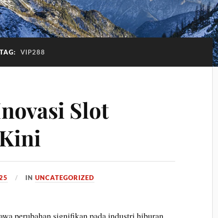
TAG:
VIP288
novasi Slot
 Kini
25
IN
UNCATEGORIZED
a perubahan signifikan pada industri hiburan