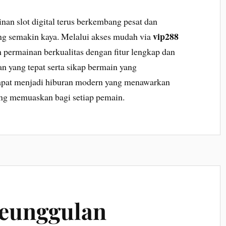
an slot digital terus berkembang pesat dan
vip288
g semakin kaya. Melalui akses mudah via
 permainan berkualitas dengan fitur lengkap dan
 yang tepat serta sikap bermain yang
dapat menjadi hiburan modern yang menawarkan
ng memuaskan bagi setiap pemain.
eunggulan