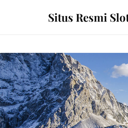
Situs Resmi Sl