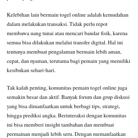
Kelebihan lain bermain togel online adalah kemudahan
dalam melakukan transaksi. Tidak perlu repot
membawa uang tunai atau mencari bandar fisik, karena
semua bisa dilakukan melalui transfer digital. Hal ini
tentunya membuat pengalaman bermain lebih aman,
cepat, dan nyaman, terutama bagi pemain yang memiliki
kesibukan sehari-hari.
Tak kalah penting, komunitas pemain togel online juga
semakin besar dan aktif. Banyak forum dan grup diskusi
yang bisa dimanfaatkan untuk berbagi tips, strategi,
hingga prediksi angka. Berinteraksi dengan komunitas
ini bisa memberi insight tambahan dan membuat
permainan menjadi lebih seru. Dengan memanfaatkan