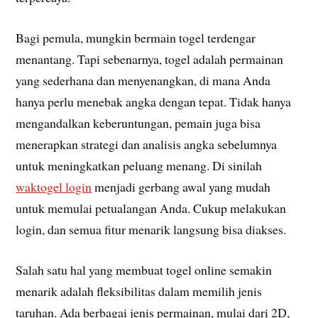
Bagi pemula, mungkin bermain togel terdengar
menantang. Tapi sebenarnya, togel adalah permainan
yang sederhana dan menyenangkan, di mana Anda
hanya perlu menebak angka dengan tepat. Tidak hanya
mengandalkan keberuntungan, pemain juga bisa
menerapkan strategi dan analisis angka sebelumnya
untuk meningkatkan peluang menang. Di sinilah
waktogel login
menjadi gerbang awal yang mudah
untuk memulai petualangan Anda. Cukup melakukan
login, dan semua fitur menarik langsung bisa diakses.
Salah satu hal yang membuat togel online semakin
menarik adalah fleksibilitas dalam memilih jenis
taruhan. Ada berbagai jenis permainan, mulai dari 2D,