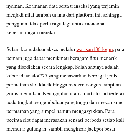
nyaman. Keamanan data serta transaksi yang terjamin
menjadi nilai tambah utama dari platform ini, sehingga
pengguna tidak perlu ragu lagi untuk mencoba
keberuntungan mereka.
Selain kemudahan akses melalui
warisan138 login
, para
pemain juga dapat menikmati beragam fitur menarik
yang disediakan secara lengkap. Salah satunya adalah
keberadaan slot777 yang menawarkan berbagai jenis
permainan slot klasik hingga modern dengan tampilan
grafis memukau. Keunggulan utama dari slot ini terletak
pada tingkat pengembalian yang tinggi dan mekanisme
permainan yang simpel namun mengasyikkan. Para
pecinta slot dapat merasakan sensasi berbeda setiap kali
memutar gulungan, sambil mengincar jackpot besar