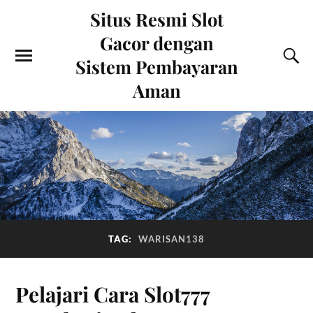
Situs Resmi Slot
Gacor dengan
Sistem Pembayaran
Aman
TAG:
WARISAN138
Pelajari Cara Slot777