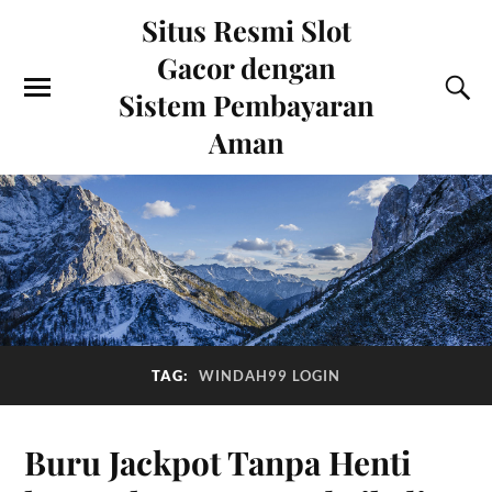
Situs Resmi Slot
Gacor dengan
Sistem Pembayaran
Aman
TAG:
WINDAH99 LOGIN
Buru Jackpot Tanpa Henti