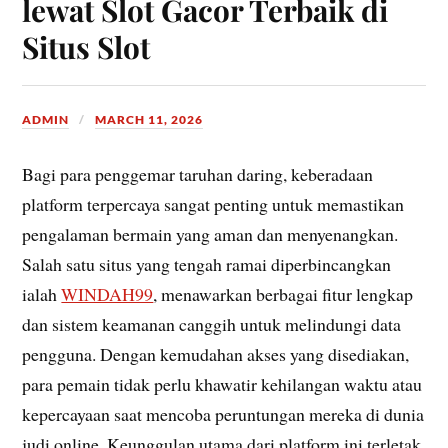
lewat Slot Gacor Terbaik di
Situs Slot
ADMIN
MARCH 11, 2026
Bagi para penggemar taruhan daring, keberadaan
platform terpercaya sangat penting untuk memastikan
pengalaman bermain yang aman dan menyenangkan.
Salah satu situs yang tengah ramai diperbincangkan
ialah
WINDAH99
, menawarkan berbagai fitur lengkap
dan sistem keamanan canggih untuk melindungi data
pengguna. Dengan kemudahan akses yang disediakan,
para pemain tidak perlu khawatir kehilangan waktu atau
kepercayaan saat mencoba peruntungan mereka di dunia
judi online. Keunggulan utama dari platform ini terletak