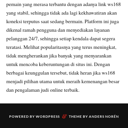
pemain yang merasa terbantu dengan adanya link ws168
yang stabil, sehingga tidak ada lagi kekhawatiran akan
koneksi terputus saat sedang bermain. Platform ini juga
dikenal ramah pengguna dan menyediakan layanan
pelanggan 24/7, sehingga setiap kendala dapat segera
teratasi. Melihat popularitasnya yang terus meningkat,
tidak mengherankan jika banyak yang menyarankan
untuk mencoba keberuntungan di situs ini. Dengan
berbagai keunggulan tersebut, tidak heran jika ws168
menjadi pilihan utama untuk meraih kemenangan besar
dan pengalaman judi online terbaik.
&
POWERED BY
WORDPRESS
THEME BY
ANDERS NORÉN