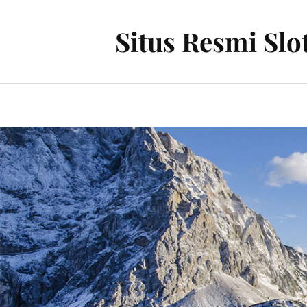
Situs Resmi Sl