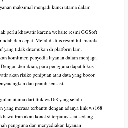
ayanan maksimal menjadi kunci utama dalam
dak perlu khawatir karena website resmi GGSoft
udah dan cepat. Melalui situs resmi ini, mereka
if yang tidak ditemukan di platform lain.
kan komitmen penyedia layanan dalam menjaga
si. Dengan demikian, para pengguna dapat fokus
ir akan risiko penipuan atau data yang bocor.
nyenangkan dan penuh sensasi.
ulan utama dari link ws168 yang selalu
in yang merasa terbantu dengan adanya link ws168
kekhawatiran akan koneksi terputus saat sedang
ramah pengguna dan menyediakan layanan