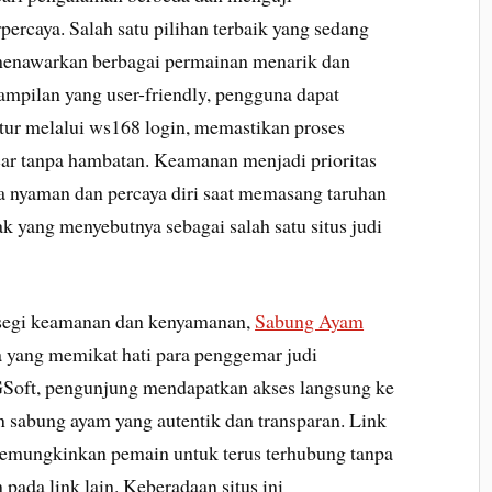
percaya. Salah satu pilihan terbaik yang sedang
 menawarkan berbagai permainan menarik dan
mpilan yang user-friendly, pengguna dapat
ur melalui ws168 login, memastikan proses
car tanpa hambatan. Keamanan menjadi prioritas
a nyaman dan percaya diri saat memasang taruhan
yak yang menyebutnya sebagai salah satu situs judi
 segi keamanan dan kenyamanan,
Sabung Ayam
a yang memikat hati para penggemar judi
GGSoft, pengunjung mendapatkan akses langsung ke
n sabung ayam yang autentik dan transparan. Link
memungkinkan pemain untuk terus terhubung tanpa
 pada link lain. Keberadaan situs ini