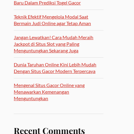
Baru Dalam Prediksi Togel Gacor
Teknik Efektif Mengelola Modal Saat
Bermain Judi Online agar Tetap Aman
Jangan Lewatkan! Cara Mudah Meraih
Jackpot di Situs Slot yang Paling
Menguntungkan Sekarang Juga
Dunia Taruhan Online Kini Lebih Mudah
Dengan Situs Gacor Modern Terpercaya
Mengenal Situs Gacor Online yang
Menawarkan Kemenangan
Menguntungkan
Recent Comments