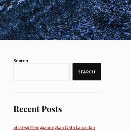
Search
SEARCH
Recent Posts
Strategi Menggabungkan Data Lama dan