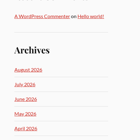
A WordPress Commenter
on
Hello world!
Archives
August 2026
July 2026
June 2026
May 2026
April 2026