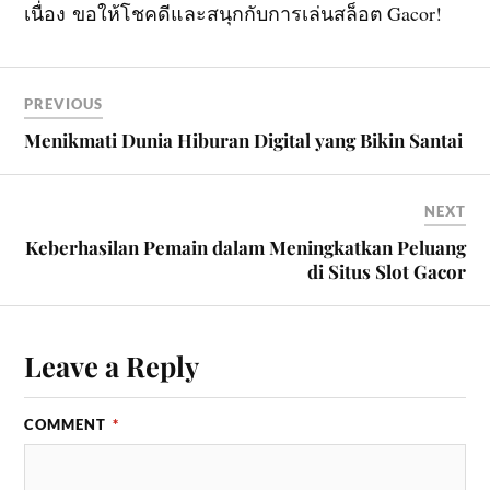
เนื่อง ขอให้โชคดีและสนุกกับการเล่นสล็อต Gacor!
PREVIOUS
Menikmati Dunia Hiburan Digital yang Bikin Santai
NEXT
Keberhasilan Pemain dalam Meningkatkan Peluang
di Situs Slot Gacor
Leave a Reply
COMMENT
*