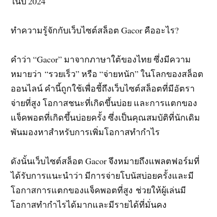
ในปี 2024
ทำความรู้จักกับเว็บไซต์สล็อต Gacor คืออะไร?
คำว่า “Gacor” มาจากภาษาใต้ของไทย ซึ่งมีความ
หมายว่า “รวยเร็ว” หรือ “จ่ายหนัก” ในโลกของสล็อต
ออนไลน์ คำนี้ถูกใช้เพื่อชี้ถึงเว็บไซต์สล็อตที่มีอัตรา
จ่ายที่สูง โอกาสชนะที่เกิดขึ้นบ่อย และการแตกของ
แจ็คพอตที่เกิดขึ้นบ่อยครั้ง ซึ่งเป็นคุณสมบัติที่นักเดิม
พันมองหาสำหรับการเพิ่มโอกาสทำกำไร
ดังนั้นเว็บไซต์สล็อต Gacor จึงหมายถึงแพลตฟอร์มที่
ได้รับการแนะนำว่า มีการจ่ายโบนัสบ่อยครั้งและมี
โอกาสการแตกของแจ็คพอตที่สูง ช่วยให้ผู้เล่นมี
โอกาสทำกำไรได้มากและมีรายได้ที่มั่นคง