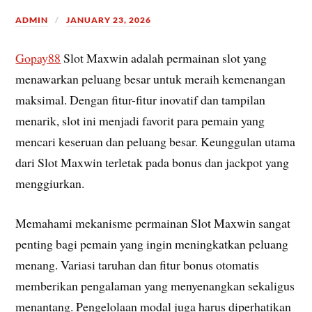
ADMIN
JANUARY 23, 2026
Gopay88
Slot Maxwin adalah permainan slot yang
menawarkan peluang besar untuk meraih kemenangan
maksimal. Dengan fitur-fitur inovatif dan tampilan
menarik, slot ini menjadi favorit para pemain yang
mencari keseruan dan peluang besar. Keunggulan utama
dari Slot Maxwin terletak pada bonus dan jackpot yang
menggiurkan.
Memahami mekanisme permainan Slot Maxwin sangat
penting bagi pemain yang ingin meningkatkan peluang
menang. Variasi taruhan dan fitur bonus otomatis
memberikan pengalaman yang menyenangkan sekaligus
menantang. Pengelolaan modal juga harus diperhatikan