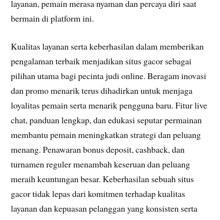
layanan, pemain merasa nyaman dan percaya diri saat
bermain di platform ini.
Kualitas layanan serta keberhasilan dalam memberikan
pengalaman terbaik menjadikan situs gacor sebagai
pilihan utama bagi pecinta judi online. Beragam inovasi
dan promo menarik terus dihadirkan untuk menjaga
loyalitas pemain serta menarik pengguna baru. Fitur live
chat, panduan lengkap, dan edukasi seputar permainan
membantu pemain meningkatkan strategi dan peluang
menang. Penawaran bonus deposit, cashback, dan
turnamen reguler menambah keseruan dan peluang
meraih keuntungan besar. Keberhasilan sebuah situs
gacor tidak lepas dari komitmen terhadap kualitas
layanan dan kepuasan pelanggan yang konsisten serta