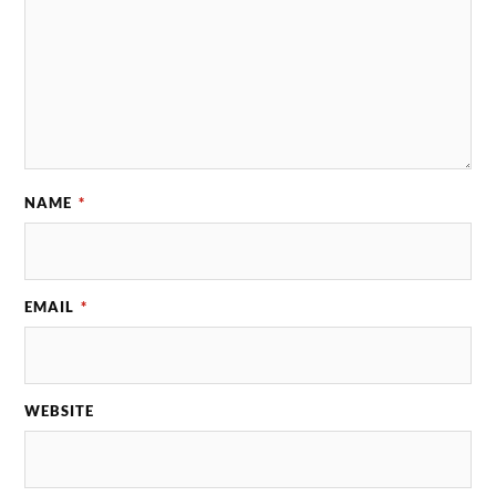
NAME
*
EMAIL
*
WEBSITE