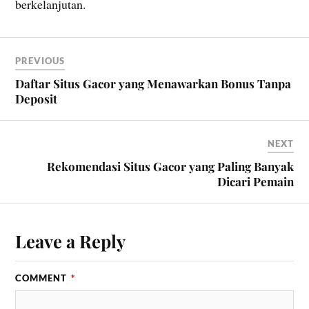
berkelanjutan.
PREVIOUS
Daftar Situs Gacor yang Menawarkan Bonus Tanpa
Deposit
NEXT
Rekomendasi Situs Gacor yang Paling Banyak
Dicari Pemain
Leave a Reply
COMMENT
*