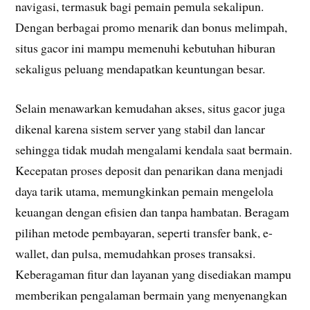
navigasi, termasuk bagi pemain pemula sekalipun.
Dengan berbagai promo menarik dan bonus melimpah,
situs gacor ini mampu memenuhi kebutuhan hiburan
sekaligus peluang mendapatkan keuntungan besar.
Selain menawarkan kemudahan akses, situs gacor juga
dikenal karena sistem server yang stabil dan lancar
sehingga tidak mudah mengalami kendala saat bermain.
Kecepatan proses deposit dan penarikan dana menjadi
daya tarik utama, memungkinkan pemain mengelola
keuangan dengan efisien dan tanpa hambatan. Beragam
pilihan metode pembayaran, seperti transfer bank, e-
wallet, dan pulsa, memudahkan proses transaksi.
Keberagaman fitur dan layanan yang disediakan mampu
memberikan pengalaman bermain yang menyenangkan