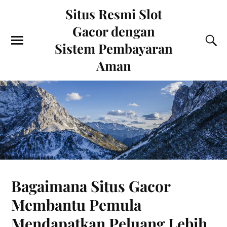
Situs Resmi Slot
Gacor dengan
Sistem Pembayaran
Aman
Bagaimana Situs Gacor
Membantu Pemula
Mendapatkan Peluang Lebih