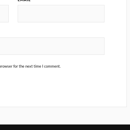
browser for the next time I comment.