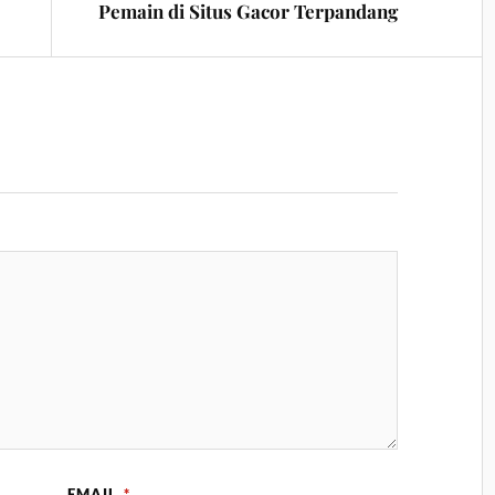
Pemain di Situs Gacor Terpandang
EMAIL
*