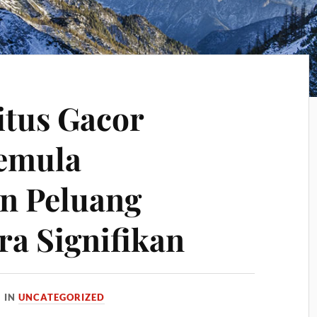
itus Gacor
emula
n Peluang
a Signifikan
IN
UNCATEGORIZED