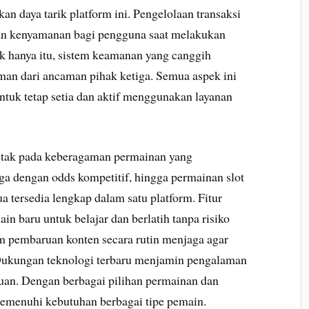
n daya tarik platform ini. Pengelolaan transaksi
an kenyamanan bagi pengguna saat melakukan
k hanya itu, sistem keamanan yang canggih
man dari ancaman pihak ketiga. Semua aspek ini
uk tetap setia dan aktif menggunakan layanan
rletak pada keberagaman permainan yang
aga dengan odds kompetitif, hingga permainan slot
 tersedia lengkap dalam satu platform. Fitur
baru untuk belajar dan berlatih tanpa risiko
tem pembaruan konten secara rutin menjaga agar
 Dukungan teknologi terbaru menjamin pengalaman
uan. Dengan berbagai pilihan permainan dan
memenuhi kebutuhan berbagai tipe pemain.