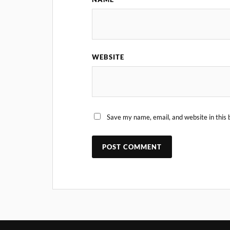
WEBSITE
Save my name, email, and website in this 