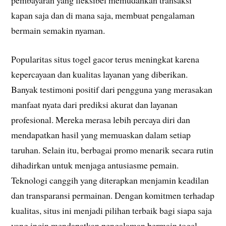
kapan saja dan di mana saja, membuat pengalaman
bermain semakin nyaman.
Popularitas situs togel gacor terus meningkat karena
kepercayaan dan kualitas layanan yang diberikan.
Banyak testimoni positif dari pengguna yang merasakan
manfaat nyata dari prediksi akurat dan layanan
profesional. Mereka merasa lebih percaya diri dan
mendapatkan hasil yang memuaskan dalam setiap
taruhan. Selain itu, berbagai promo menarik secara rutin
dihadirkan untuk menjaga antusiasme pemain.
Teknologi canggih yang diterapkan menjamin keadilan
dan transparansi permainan. Dengan komitmen terhadap
kualitas, situs ini menjadi pilihan terbaik bagi siapa saja
yang ingin mendapatkan pengalaman bermain togel