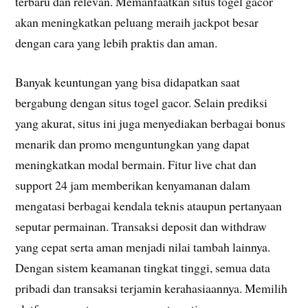
terbaru dan relevan. Memanfaatkan situs togel gacor
akan meningkatkan peluang meraih jackpot besar
dengan cara yang lebih praktis dan aman.
Banyak keuntungan yang bisa didapatkan saat
bergabung dengan situs togel gacor. Selain prediksi
yang akurat, situs ini juga menyediakan berbagai bonus
menarik dan promo menguntungkan yang dapat
meningkatkan modal bermain. Fitur live chat dan
support 24 jam memberikan kenyamanan dalam
mengatasi berbagai kendala teknis ataupun pertanyaan
seputar permainan. Transaksi deposit dan withdraw
yang cepat serta aman menjadi nilai tambah lainnya.
Dengan sistem keamanan tingkat tinggi, semua data
pribadi dan transaksi terjamin kerahasiaannya. Memilih