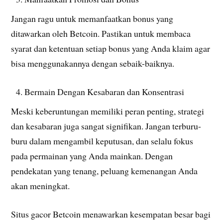
Jangan ragu untuk memanfaatkan bonus yang
ditawarkan oleh Betcoin. Pastikan untuk membaca
syarat dan ketentuan setiap bonus yang Anda klaim agar
bisa menggunakannya dengan sebaik-baiknya.
Bermain Dengan Kesabaran dan Konsentrasi
Meski keberuntungan memiliki peran penting, strategi
dan kesabaran juga sangat signifikan. Jangan terburu-
buru dalam mengambil keputusan, dan selalu fokus
pada permainan yang Anda mainkan. Dengan
pendekatan yang tenang, peluang kemenangan Anda
akan meningkat.
Situs gacor Betcoin menawarkan kesempatan besar bagi