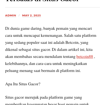
ADMIN
MAY 2, 2025
Di dunia game daring, banyak pemain yang mencari
cara untuk mencapai kemenangan. Salah satu platform
yang sedang populer saat ini adalah Betcoin, yang
dikenal sebagai situs gacor. Di dalam artikel ini, kita
akan membahas secara mendalam tentang
betcoin88
,
kelebihannya, dan cara-cara untuk meningkatkan
peluang menang saat bermain di platform ini.
Apa Itu Situs Gacor?
Situs gacor merujuk pada platform game yang
memberikan kesempatan besar bagi pemain untuk