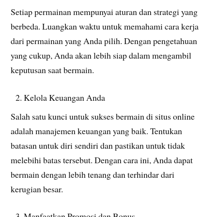
Setiap permainan mempunyai aturan dan strategi yang
berbeda. Luangkan waktu untuk memahami cara kerja
dari permainan yang Anda pilih. Dengan pengetahuan
yang cukup, Anda akan lebih siap dalam mengambil
keputusan saat bermain.
Kelola Keuangan Anda
Salah satu kunci untuk sukses bermain di situs online
adalah manajemen keuangan yang baik. Tentukan
batasan untuk diri sendiri dan pastikan untuk tidak
melebihi batas tersebut. Dengan cara ini, Anda dapat
bermain dengan lebih tenang dan terhindar dari
kerugian besar.
Manfaatkan Promosi dan Bonus