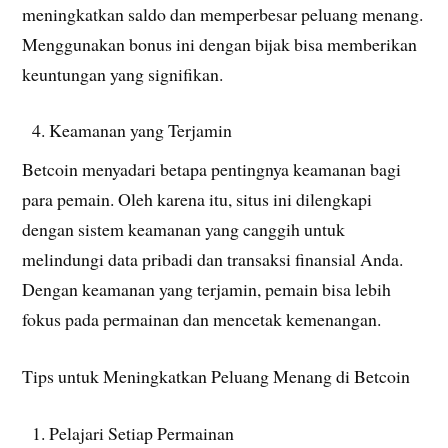
meningkatkan saldo dan memperbesar peluang menang.
Menggunakan bonus ini dengan bijak bisa memberikan
keuntungan yang signifikan.
Keamanan yang Terjamin
Betcoin menyadari betapa pentingnya keamanan bagi
para pemain. Oleh karena itu, situs ini dilengkapi
dengan sistem keamanan yang canggih untuk
melindungi data pribadi dan transaksi finansial Anda.
Dengan keamanan yang terjamin, pemain bisa lebih
fokus pada permainan dan mencetak kemenangan.
Tips untuk Meningkatkan Peluang Menang di Betcoin
Pelajari Setiap Permainan