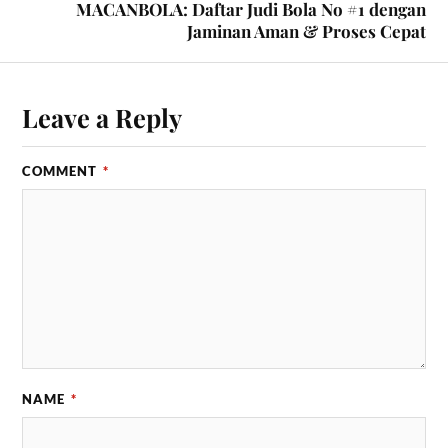
MACANBOLA: Daftar Judi Bola No #1 dengan
Jaminan Aman & Proses Cepat
Leave a Reply
COMMENT
*
NAME
*