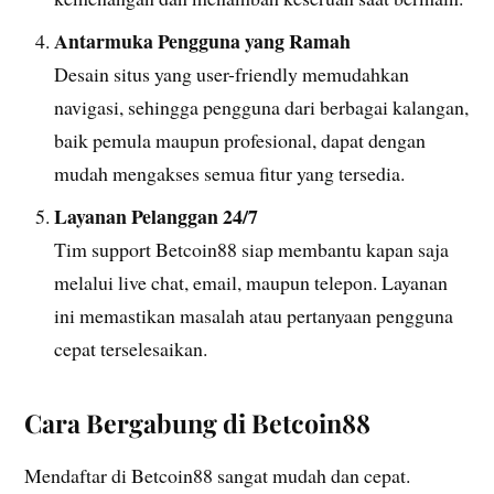
Antarmuka Pengguna yang Ramah
Desain situs yang user-friendly memudahkan
navigasi, sehingga pengguna dari berbagai kalangan,
baik pemula maupun profesional, dapat dengan
mudah mengakses semua fitur yang tersedia.
Layanan Pelanggan 24/7
Tim support Betcoin88 siap membantu kapan saja
melalui live chat, email, maupun telepon. Layanan
ini memastikan masalah atau pertanyaan pengguna
cepat terselesaikan.
Cara Bergabung di Betcoin88
Mendaftar di Betcoin88 sangat mudah dan cepat.