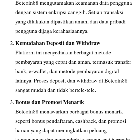
Betcoin88 mengutamakan keamanan data pengguna
dengan sistem enkripsi canggih. Setiap transaksi
yang dilakukan dipastikan aman, dan data pribadi
pengguna dijaga kerahasiaannya.
Kemudahan Deposit dan Withdraw
Platform ini menyediakan berbagai metode
pembayaran yang cepat dan aman, termasuk transfer
bank, e-wallet, dan metode pembayaran digital
lainnya. Proses deposit dan withdraw di Betcoin88
sangat mudah dan tidak bertele-tele.
Bonus dan Promosi Menarik
Betcoin88 menawarkan berbagai bonus menarik
seperti bonus pendaftaran, cashback, dan promosi
harian yang dapat meningkatkan peluang
kemenangan dan menambah keseruan saat bermain.