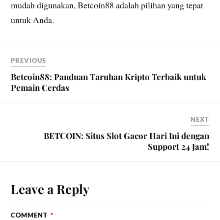
mudah digunakan, Betcoin88 adalah pilihan yang tepat
untuk Anda.
PREVIOUS
Betcoin88: Panduan Taruhan Kripto Terbaik untuk
Pemain Cerdas
NEXT
BETCOIN: Situs Slot Gacor Hari Ini dengan
Support 24 Jam!
Leave a Reply
COMMENT
*