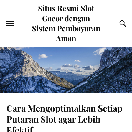
Situs Resmi Slot
Gacor dengan
Sistem Pembayaran
Aman
Cara Mengoptimalkan Setiap
Putaran Slot agar Lebih
Efektif