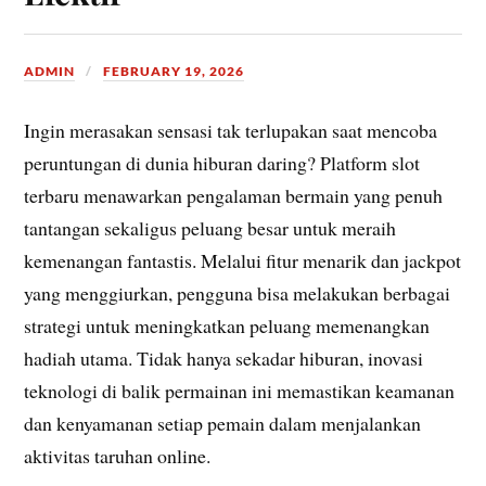
ADMIN
FEBRUARY 19, 2026
Ingin merasakan sensasi tak terlupakan saat mencoba
peruntungan di dunia hiburan daring? Platform slot
terbaru menawarkan pengalaman bermain yang penuh
tantangan sekaligus peluang besar untuk meraih
kemenangan fantastis. Melalui fitur menarik dan jackpot
yang menggiurkan, pengguna bisa melakukan berbagai
strategi untuk meningkatkan peluang memenangkan
hadiah utama. Tidak hanya sekadar hiburan, inovasi
teknologi di balik permainan ini memastikan keamanan
dan kenyamanan setiap pemain dalam menjalankan
aktivitas taruhan online.