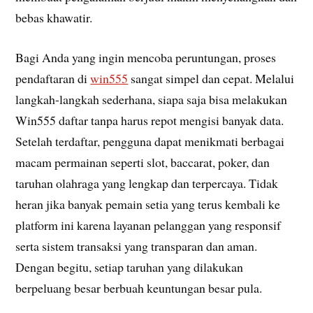
bebas khawatir.
Bagi Anda yang ingin mencoba peruntungan, proses
pendaftaran di
win555
sangat simpel dan cepat. Melalui
langkah-langkah sederhana, siapa saja bisa melakukan
Win555 daftar tanpa harus repot mengisi banyak data.
Setelah terdaftar, pengguna dapat menikmati berbagai
macam permainan seperti slot, baccarat, poker, dan
taruhan olahraga yang lengkap dan terpercaya. Tidak
heran jika banyak pemain setia yang terus kembali ke
platform ini karena layanan pelanggan yang responsif
serta sistem transaksi yang transparan dan aman.
Dengan begitu, setiap taruhan yang dilakukan
berpeluang besar berbuah keuntungan besar pula.