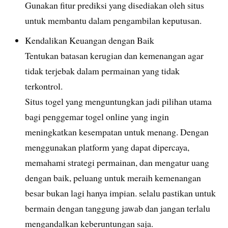
Gunakan fitur prediksi yang disediakan oleh situs
untuk membantu dalam pengambilan keputusan.
Kendalikan Keuangan dengan Baik
Tentukan batasan kerugian dan kemenangan agar
tidak terjebak dalam permainan yang tidak
terkontrol.
Situs togel yang menguntungkan jadi pilihan utama
bagi penggemar togel online yang ingin
meningkatkan kesempatan untuk menang. Dengan
menggunakan platform yang dapat dipercaya,
memahami strategi permainan, dan mengatur uang
dengan baik, peluang untuk meraih kemenangan
besar bukan lagi hanya impian. selalu pastikan untuk
bermain dengan tanggung jawab dan jangan terlalu
mengandalkan keberuntungan saja.