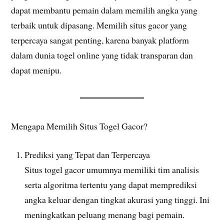
dapat membantu pemain dalam memilih angka yang
terbaik untuk dipasang. Memilih situs gacor yang
terpercaya sangat penting, karena banyak platform
dalam dunia togel online yang tidak transparan dan
dapat menipu.
Mengapa Memilih Situs Togel Gacor?
Prediksi yang Tepat dan Terpercaya
Situs togel gacor umumnya memiliki tim analisis
serta algoritma tertentu yang dapat memprediksi
angka keluar dengan tingkat akurasi yang tinggi. Ini
meningkatkan peluang menang bagi pemain.