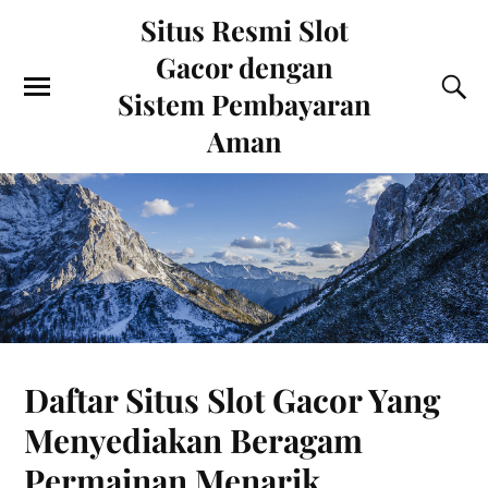
Situs Resmi Slot
Gacor dengan
Sistem Pembayaran
Aman
Daftar Situs Slot Gacor Yang
Menyediakan Beragam
Permainan Menarik