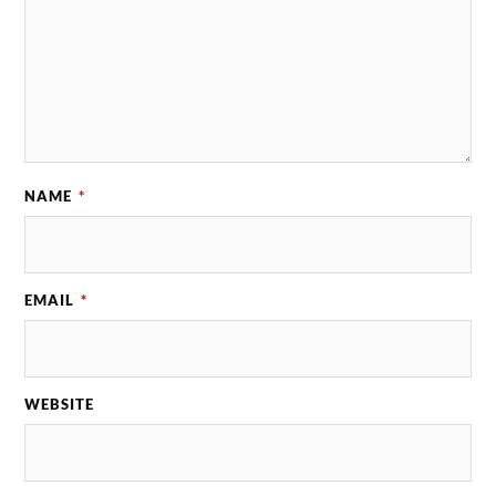
NAME
*
EMAIL
*
WEBSITE