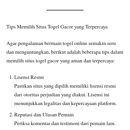
Tips Memilih Situs Togel Gacor yang Terpercaya
Agar pengalaman bermain togel online semakin seru
dan menguntungkan, berikut adalah beberapa tips dalam
memilih situs togel gacor yang aman dan terpercaya:
Lisensi Resmi
Pastikan situs yang dipilih memiliki lisensi resmi
dari otoritas perjudian yang diakui. Lisensi ini
menunjukkan legalitas dan kepercayaan platform.
Reputasi dan Ulasan Pemain
Periksa komentar dan testimoni dari pemain lain.