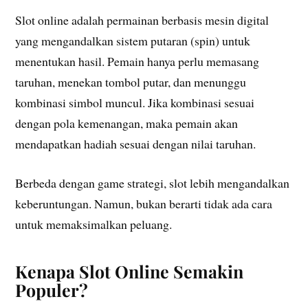
Slot online adalah permainan berbasis mesin digital
yang mengandalkan sistem putaran (spin) untuk
menentukan hasil. Pemain hanya perlu memasang
taruhan, menekan tombol putar, dan menunggu
kombinasi simbol muncul. Jika kombinasi sesuai
dengan pola kemenangan, maka pemain akan
mendapatkan hadiah sesuai dengan nilai taruhan.
Berbeda dengan game strategi, slot lebih mengandalkan
keberuntungan. Namun, bukan berarti tidak ada cara
untuk memaksimalkan peluang.
Kenapa Slot Online Semakin
Populer?