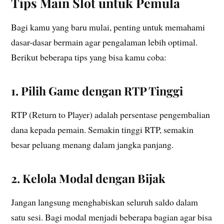
Tips Main Slot untuk Pemula
Bagi kamu yang baru mulai, penting untuk memahami
dasar-dasar bermain agar pengalaman lebih optimal.
Berikut beberapa tips yang bisa kamu coba:
1. Pilih Game dengan RTP Tinggi
RTP (Return to Player) adalah persentase pengembalian
dana kepada pemain. Semakin tinggi RTP, semakin
besar peluang menang dalam jangka panjang.
2. Kelola Modal dengan Bijak
Jangan langsung menghabiskan seluruh saldo dalam
satu sesi. Bagi modal menjadi beberapa bagian agar bisa