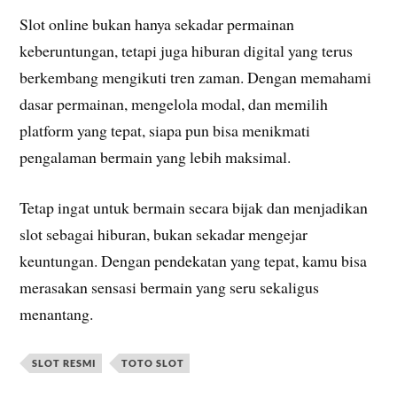
Slot online bukan hanya sekadar permainan
keberuntungan, tetapi juga hiburan digital yang terus
berkembang mengikuti tren zaman. Dengan memahami
dasar permainan, mengelola modal, dan memilih
platform yang tepat, siapa pun bisa menikmati
pengalaman bermain yang lebih maksimal.
Tetap ingat untuk bermain secara bijak dan menjadikan
slot sebagai hiburan, bukan sekadar mengejar
keuntungan. Dengan pendekatan yang tepat, kamu bisa
merasakan sensasi bermain yang seru sekaligus
menantang.
SLOT RESMI
TOTO SLOT