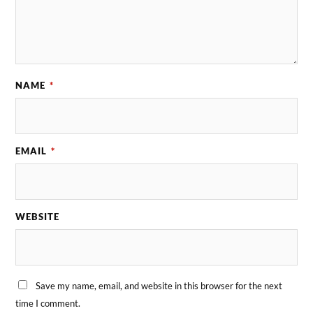
NAME
*
EMAIL
*
WEBSITE
Save my name, email, and website in this browser for the next
time I comment.