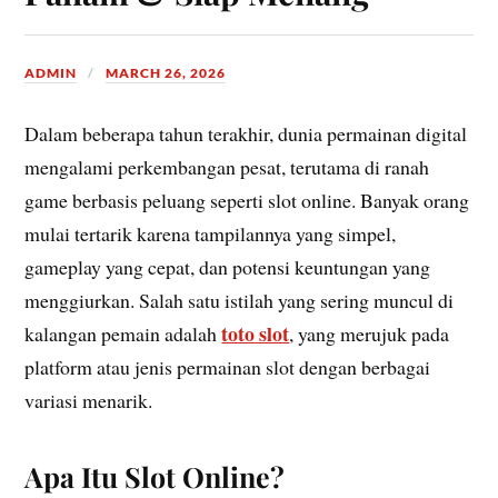
ADMIN
MARCH 26, 2026
Dalam beberapa tahun terakhir, dunia permainan digital
mengalami perkembangan pesat, terutama di ranah
game berbasis peluang seperti slot online. Banyak orang
mulai tertarik karena tampilannya yang simpel,
gameplay yang cepat, dan potensi keuntungan yang
menggiurkan. Salah satu istilah yang sering muncul di
toto slot
kalangan pemain adalah
, yang merujuk pada
platform atau jenis permainan slot dengan berbagai
variasi menarik.
Apa Itu Slot Online?