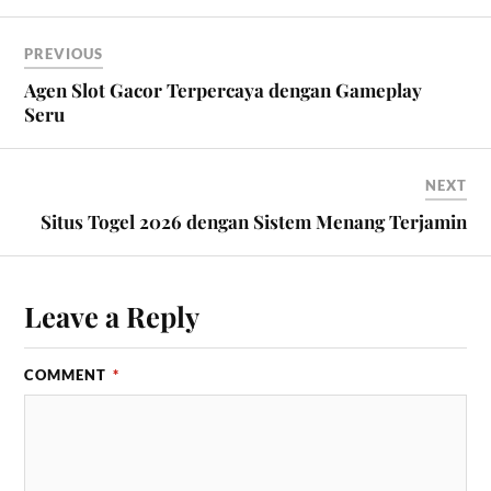
PREVIOUS
Agen Slot Gacor Terpercaya dengan Gameplay
Seru
NEXT
Situs Togel 2026 dengan Sistem Menang Terjamin
Leave a Reply
COMMENT
*