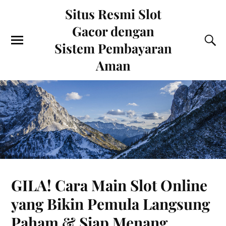
Situs Resmi Slot
Gacor dengan
Sistem Pembayaran
Aman
GILA! Cara Main Slot Online
yang Bikin Pemula Langsung
Paham & Siap Menang