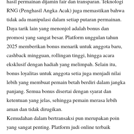
hasil permainan dijamin fair dan transparan. Teknologi
RNG (Penghasil Angka Acak) juga memastikan bahwa
tidak ada manipulasi dalam setiap putaran permainan.
Daya tarik lain yang menonjol adalah bonus dan
promosi yang sangat besar. Platform unggulan tahun
2025 memberikan bonus menarik untuk anggota baru,
cashback mingguan, rollingan tinggi, hingga acara
eksklusif dengan hadiah yang melimpah. Selain itu,
bonus loyalitas untuk anggota setia juga menjadi nilai
lebih yang membuat pemain betah berdiri dalam jangka
panjang. Semua bonus disertai dengan syarat dan
ketentuan yang jelas, sehingga pemain merasa lebih
aman dan tidak dirugikan.
Kemudahan dalam bertransaksi pun merupakan poin
yang sangat penting. Platform judi online terbaik