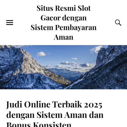
Situs Resmi Slot
Gacor dengan
Sistem Pembayaran
Aman
Judi Online Terbaik 2025
dengan Sistem Aman dan
Bonus Konsisten