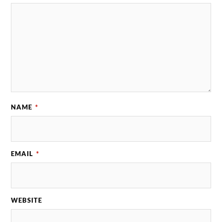
NAME
*
EMAIL
*
WEBSITE