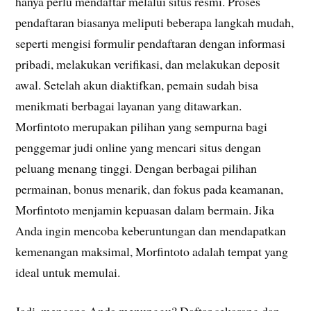
hanya perlu mendaftar melalui situs resmi. Proses
pendaftaran biasanya meliputi beberapa langkah mudah,
seperti mengisi formulir pendaftaran dengan informasi
pribadi, melakukan verifikasi, dan melakukan deposit
awal. Setelah akun diaktifkan, pemain sudah bisa
menikmati berbagai layanan yang ditawarkan.
Morfintoto merupakan pilihan yang sempurna bagi
penggemar judi online yang mencari situs dengan
peluang menang tinggi. Dengan berbagai pilihan
permainan, bonus menarik, dan fokus pada keamanan,
Morfintoto menjamin kepuasan dalam bermain. Jika
Anda ingin mencoba keberuntungan dan mendapatkan
kemenangan maksimal, Morfintoto adalah tempat yang
ideal untuk memulai.