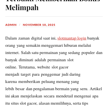
Melimpah
ADMIN
NOVEMBER 10, 2025
Dalam zaman digital saat ini,
slotmantap login
banyak
orang yang semakin menggemari hiburan melalui
internet. Salah satu permainan yang sedang populer dan
banyak diminati adalah permainan slot
online. Terutama, website slot gacor
menjadi target para penggemar judi daring
karena memberikan peluang menang yang
lebih besar dan pengalaman bermain yang seru. Artikel
ini akan menjelaskan secara mendetail mengenai apa
itu situs slot gacor, alasan memilihnya, serta tips