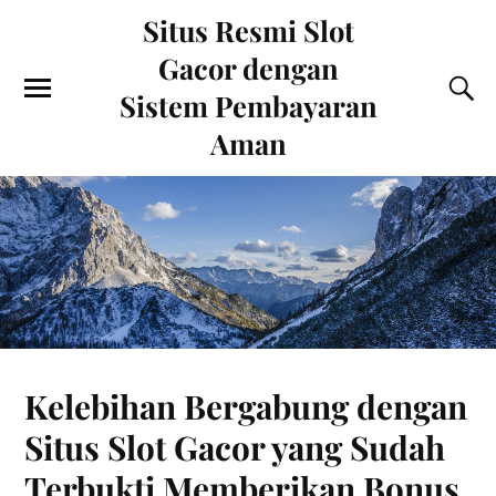
Situs Resmi Slot
Gacor dengan
Sistem Pembayaran
Aman
Kelebihan Bergabung dengan
Situs Slot Gacor yang Sudah
Terbukti Memberikan Bonus