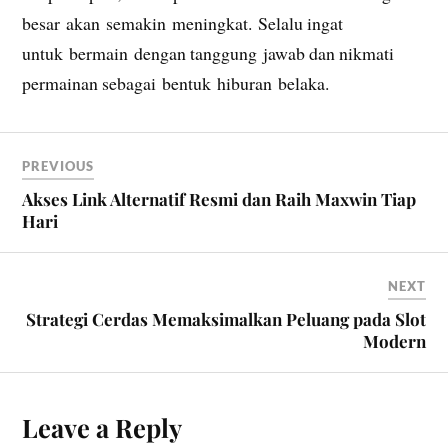
besar akan semakin meningkat. Selalu ingat
untuk bermain dengan tanggung jawab dan nikmati
permainan sebagai bentuk hiburan belaka.
PREVIOUS
Akses Link Alternatif Resmi dan Raih Maxwin Tiap
Hari
NEXT
Strategi Cerdas Memaksimalkan Peluang pada Slot
Modern
Leave a Reply