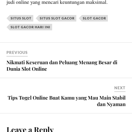
judi online yang mencari keuntungan maksimal.
SITUS SLOT
SITUS SLOT GACOR
SLOT GACOR
SLOT GACOR HARI INI
PREVIOUS
Nikmati Keseruan dan Peluang Menang Besar di
Dunia Slot Online
NEXT
Tips Togel Online Buat Kamu yang Mau Main Stabil
dan Nyaman
Leave a Reply