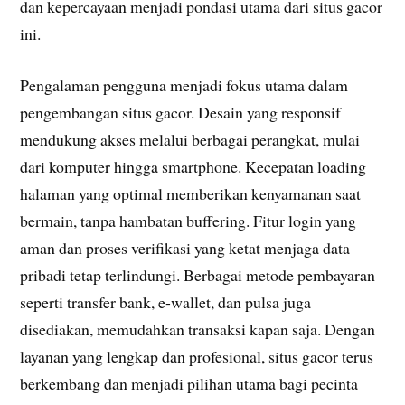
dan kepercayaan menjadi pondasi utama dari situs gacor
ini.
Pengalaman pengguna menjadi fokus utama dalam
pengembangan situs gacor. Desain yang responsif
mendukung akses melalui berbagai perangkat, mulai
dari komputer hingga smartphone. Kecepatan loading
halaman yang optimal memberikan kenyamanan saat
bermain, tanpa hambatan buffering. Fitur login yang
aman dan proses verifikasi yang ketat menjaga data
pribadi tetap terlindungi. Berbagai metode pembayaran
seperti transfer bank, e-wallet, dan pulsa juga
disediakan, memudahkan transaksi kapan saja. Dengan
layanan yang lengkap dan profesional, situs gacor terus
berkembang dan menjadi pilihan utama bagi pecinta