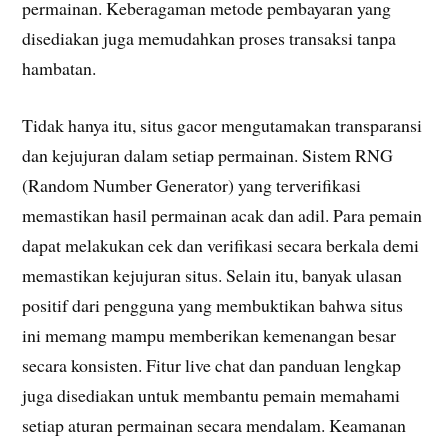
permainan. Keberagaman metode pembayaran yang
disediakan juga memudahkan proses transaksi tanpa
hambatan.
Tidak hanya itu, situs gacor mengutamakan transparansi
dan kejujuran dalam setiap permainan. Sistem RNG
(Random Number Generator) yang terverifikasi
memastikan hasil permainan acak dan adil. Para pemain
dapat melakukan cek dan verifikasi secara berkala demi
memastikan kejujuran situs. Selain itu, banyak ulasan
positif dari pengguna yang membuktikan bahwa situs
ini memang mampu memberikan kemenangan besar
secara konsisten. Fitur live chat dan panduan lengkap
juga disediakan untuk membantu pemain memahami
setiap aturan permainan secara mendalam. Keamanan