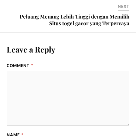
NEXT
Peluang Menang Lebih Tinggi dengan Memilih
Situs togel gacor yang Terpercaya
Leave a Reply
COMMENT
*
NAME
*