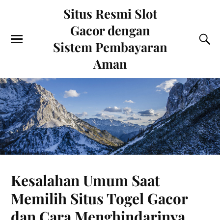
Situs Resmi Slot
Gacor dengan
Sistem Pembayaran
Aman
Kesalahan Umum Saat
Memilih Situs Togel Gacor
dan Cara Menghindarinya