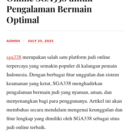
Pengalaman Bermain
Optimal
ADMIN
JULY 25, 2025
sga338
merupakan salah satu platform judi online
terpercaya yang semakin populer di kalangan pemain
Indonesia. Dengan berbagai fitur unggulan dan sistem
keamanan yang ketat, SGA338 menghadirkan
pengalaman bermain judi yang nyaman, aman, dan
menyenangkan bagi para penggunanya. Artikel ini akan
membahas secara mendalam mengenai keunggulan dan
fitur lengkap yang dimiliki oleh SGA338 sebagai situs
judi online terbaik.