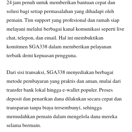
24 jam penuh untuk memberikan bantuan cepat dan
solusi bagi setiap permasalahan yang dihadapi oleh
pemain. Tim support yang profesional dan ramah siap
melayani melalui berbagai kanal komunikasi seperti live
chat, telepon, dan email. Hal ini membuktikan
komitmen SGA338 dalam memberikan pelayanan
terbaik demi kepuasan pengguna.
Dari sisi transaksi, SGA338 menyediakan berbagai
metode pembayaran yang praktis dan aman, mulai dari
transfer bank lokal hingga e-wallet populer. Proses
deposit dan penarikan dana dilakukan secara cepat dan
transparan tanpa biaya tersembunyi, sehingga
memudahkan pemain dalam mengelola dana mereka
selama bermain.