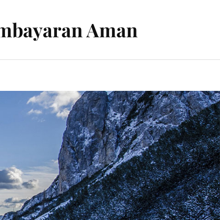
Pembayaran Aman