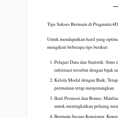
Tips Sukses Bermain di Pragmatic4
Untuk mendapatkan hasil yang optima
mengikuti beberapa tips berikut:
Pelajari Data dan Statistik: Situ
informasi tersebut dengan bijak 
Kelola Modal dengan Baik: Tetap
permainan tetap menyenangkan.
Ikuti Promosi dan Bonus: Manfaat
untuk meningkatkan peluang men
Bermain Secara Konsisten: Konsist