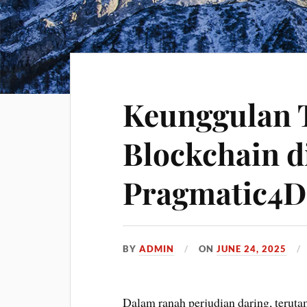
Keunggulan 
Blockchain d
Pragmatic4D
BY
ADMIN
ON
JUNE 24, 2025
Dalam ranah perjudian daring, teru