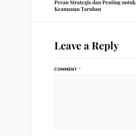
Peran Strategis dan Penting untuk
Keamanan Taruhan
Leave a Reply
COMMENT
*