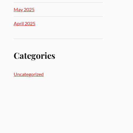
May 2025
April 2025
Categories
Uncategorized