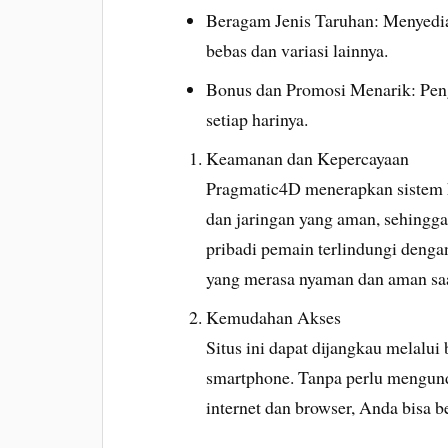
Beragam Jenis Taruhan: Menyedia
bebas dan variasi lainnya.
Bonus dan Promosi Menarik: Pen
setiap harinya.
Keamanan dan Kepercayaan
Pragmatic4D menerapkan sistem k
dan jaringan yang aman, sehingga
pribadi pemain terlindungi denga
yang merasa nyaman dan aman saat
Kemudahan Akses
Situs ini dapat dijangkau melalui
smartphone. Tanpa perlu mengund
internet dan browser, Anda bisa b