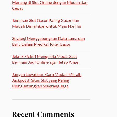
Menang di Slot Online dengan Mudah dan
Cepat
Temukan Slot Gacor Paling Gacor dan
Mudah Dimainkan untuk Main Hari Ini
Strategi Menggabungkan Data Lama dan
Baru Dalam Prediksi Togel Gacor
Teknik Efektif Mengelola Modal Saat
Bermain Judi Online agar Tetap Aman
Jangan Lewatkan! Cara Mudah Meraih
Jackpot di Situs Slot yang Paling
Menguntungkan Sekarang Juga
Recent Comments