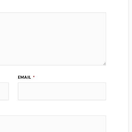
EMAIL
*