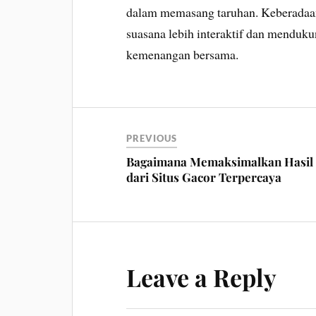
dalam memasang taruhan. Keberadaa
suasana lebih interaktif dan menduku
kemenangan bersama.
PREVIOUS
Bagaimana Memaksimalkan Hasil
dari Situs Gacor Terpercaya
Leave a Reply