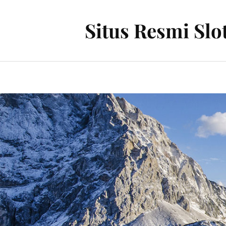
Situs Resmi Sl