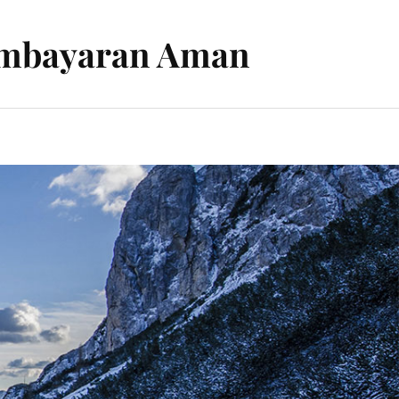
Pembayaran Aman