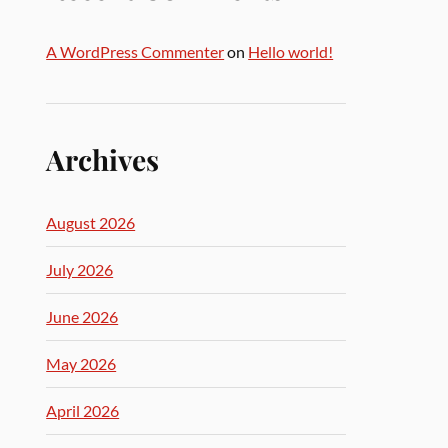
A WordPress Commenter
on
Hello world!
Archives
August 2026
July 2026
June 2026
May 2026
April 2026