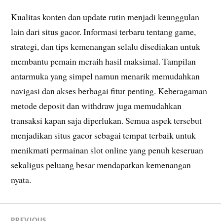
Kualitas konten dan update rutin menjadi keunggulan
lain dari situs gacor. Informasi terbaru tentang game,
strategi, dan tips kemenangan selalu disediakan untuk
membantu pemain meraih hasil maksimal. Tampilan
antarmuka yang simpel namun menarik memudahkan
navigasi dan akses berbagai fitur penting. Keberagaman
metode deposit dan withdraw juga memudahkan
transaksi kapan saja diperlukan. Semua aspek tersebut
menjadikan situs gacor sebagai tempat terbaik untuk
menikmati permainan slot online yang penuh keseruan
sekaligus peluang besar mendapatkan kemenangan
nyata.
PREVIOUS