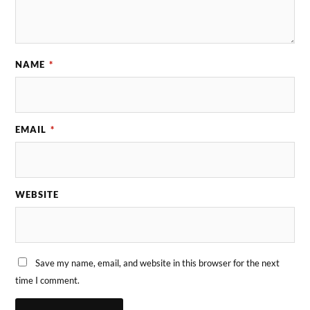
NAME
*
EMAIL
*
WEBSITE
Save my name, email, and website in this browser for the next
time I comment.