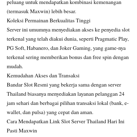
peluang untuk mendapatkan kombinasi kemenangan
(termasuk Maxwin) lebih besar.
Koleksi Permainan Berkualitas Tinggi
Server ini umumnya menyediakan akses ke penyedia slot
terkenal yang telah diakui dunia, seperti Pragmatic Play,
PG Soft, Habanero, dan Joker Gaming, yang game-nya
terkenal sering memberikan bonus dan free spin dengan
mudah.
Kemudahan Akses dan Transaksi
Bandar Slot Resmi yang bekerja sama dengan server
Thailand biasanya menyediakan layanan pelanggan 24
jam sehari dan berbagai pilihan transaksi lokal (bank, e-
wallet, dan pulsa) yang cepat dan aman.
Cara Mendapatkan Link Slot Server Thailand Hari Ini
Pasti Maxwin