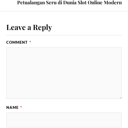
Petualangan Seru di Dunia Slot Online Modern
Leave a Reply
COMMENT
*
NAME
*