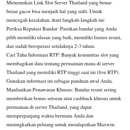
Menemukan Link Slot Server Thailand yang benar-
benar gacor bisa menjadi hal yang sulit. Untuk
mencegah kesalahan, ikuti langkah-langkah ini:
Periksa Reputasi Bandar: Pastikan bandar yang Anda
pilih memiliki ulasan yang baik, memiliki lisensi resmi,
dan sudah beroperasi setidaknya 2-3 tahun.
Cari Tahu Informasi RTP: Banyak komunitas slot yang
membagikan data tentang permainan mana di server
Thailand yang memiliki RTP tinggi saat ini (live RTP).
Gunakan informasi ini sebagai panduan awal Anda.
Manfaatkan Penawaran Khusus: Bandar resmi sering
memberikan bonus setoran atau cashback khusus untuk
permainan di server Thailand, yang dapat
memperpanjang waktu bermain Anda dan
meningkatkan peluang untuk mendapatkan Maxwin.