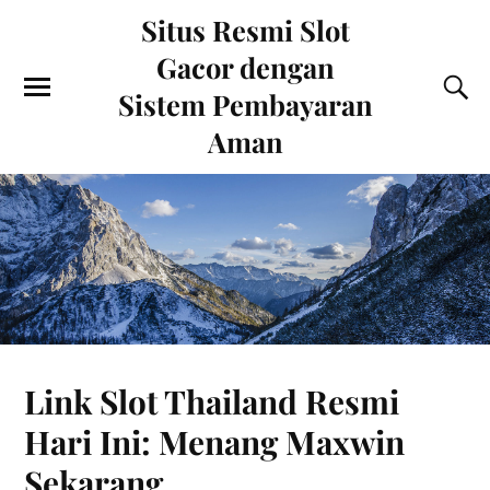
Situs Resmi Slot
Gacor dengan
Sistem Pembayaran
Aman
Link Slot Thailand Resmi
Hari Ini: Menang Maxwin
Sekarang