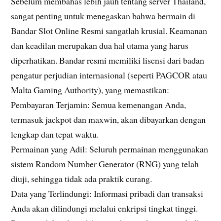
Sebelum membahas lebih jauh tentang server Thailand,
sangat penting untuk menegaskan bahwa bermain di
Bandar Slot Online Resmi sangatlah krusial. Keamanan
dan keadilan merupakan dua hal utama yang harus
diperhatikan. Bandar resmi memiliki lisensi dari badan
pengatur perjudian internasional (seperti PAGCOR atau
Malta Gaming Authority), yang memastikan:
Pembayaran Terjamin: Semua kemenangan Anda,
termasuk jackpot dan maxwin, akan dibayarkan dengan
lengkap dan tepat waktu.
Permainan yang Adil: Seluruh permainan menggunakan
sistem Random Number Generator (RNG) yang telah
diuji, sehingga tidak ada praktik curang.
Data yang Terlindungi: Informasi pribadi dan transaksi
Anda akan dilindungi melalui enkripsi tingkat tinggi.