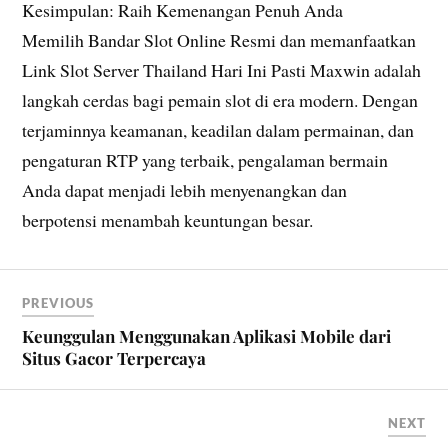
Kesimpulan: Raih Kemenangan Penuh Anda
Memilih Bandar Slot Online Resmi dan memanfaatkan
Link Slot Server Thailand Hari Ini Pasti Maxwin adalah
langkah cerdas bagi pemain slot di era modern. Dengan
terjaminnya keamanan, keadilan dalam permainan, dan
pengaturan RTP yang terbaik, pengalaman bermain
Anda dapat menjadi lebih menyenangkan dan
berpotensi menambah keuntungan besar.
PREVIOUS
Keunggulan Menggunakan Aplikasi Mobile dari
Situs Gacor Terpercaya
NEXT