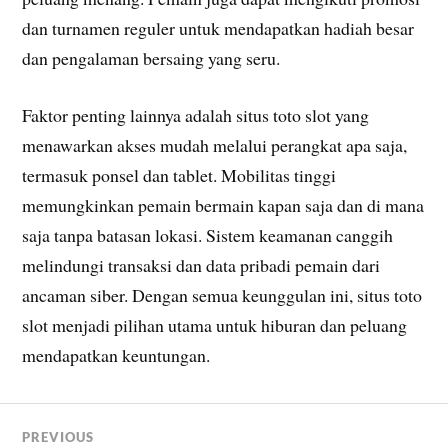
dan turnamen reguler untuk mendapatkan hadiah besar
dan pengalaman bersaing yang seru.
Faktor penting lainnya adalah situs toto slot yang
menawarkan akses mudah melalui perangkat apa saja,
termasuk ponsel dan tablet. Mobilitas tinggi
memungkinkan pemain bermain kapan saja dan di mana
saja tanpa batasan lokasi. Sistem keamanan canggih
melindungi transaksi dan data pribadi pemain dari
ancaman siber. Dengan semua keunggulan ini, situs toto
slot menjadi pilihan utama untuk hiburan dan peluang
mendapatkan keuntungan.
PREVIOUS