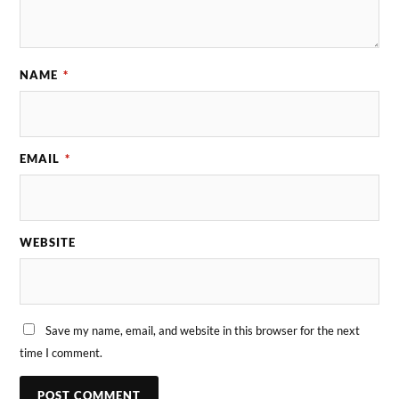
NAME
*
EMAIL
*
WEBSITE
Save my name, email, and website in this browser for the next
time I comment.