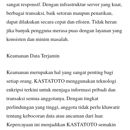
sangat responsif. Dengan infrastruktur server yang kuat,
berbagai transaksi, baik setoran maupun penarikan,
dapat dilakukan secara cepat dan efisien. Tidak heran
jika banyak pengguna merasa puas dengan layanan yang
konsisten dan minim masalah.
Keamanan Data Terjamin
Keamanan merupakan hal yang sangat penting bagi
setiap orang. KASTATOTO menggunakan teknologi
enkripsi terkini untuk menjaga informasi pribadi dan
transaksi semua anggotanya. Dengan tingkat
perlindungan yang tinggi, anggota tidak perlu khawatir
tentang kebocoran data atau ancaman dari luar.
Kepercayaan ini menjadikan KASTATOTO semakin