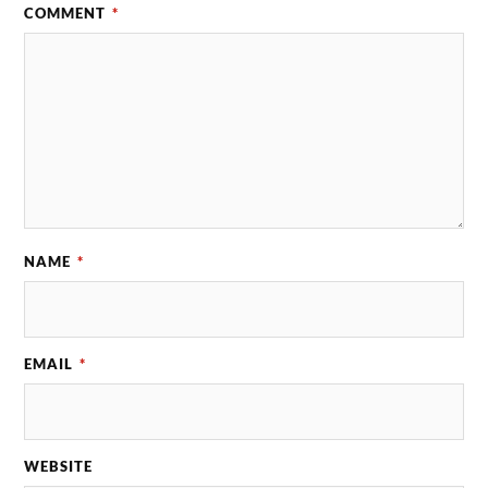
COMMENT
*
NAME
*
EMAIL
*
WEBSITE