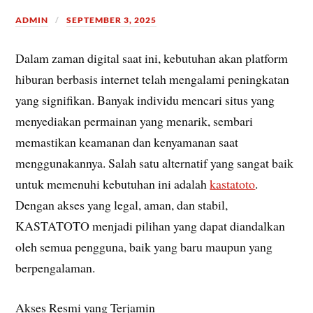
ADMIN
SEPTEMBER 3, 2025
Dalam zaman digital saat ini, kebutuhan akan platform
hiburan berbasis internet telah mengalami peningkatan
yang signifikan. Banyak individu mencari situs yang
menyediakan permainan yang menarik, sembari
memastikan keamanan dan kenyamanan saat
menggunakannya. Salah satu alternatif yang sangat baik
untuk memenuhi kebutuhan ini adalah
kastatoto
.
Dengan akses yang legal, aman, dan stabil,
KASTATOTO menjadi pilihan yang dapat diandalkan
oleh semua pengguna, baik yang baru maupun yang
berpengalaman.
Akses Resmi yang Terjamin