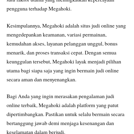
pengguna terhadap Megahoki.
Kesimpulannya, Megahoki adalah situs judi online yang
mengedepankan keamanan, variasi permainan,
kemudahan akses, layanan pelanggan unggul, bonus
menarik, dan proses transaksi cepat. Dengan semua
keunggulan tersebut, Megahoki layak menjadi pilihan
utama bagi siapa saja yang ingin bermain judi online
secara aman dan menyenangkan.
Bagi Anda yang ingin merasakan pengalaman judi
online terbaik, Megahoki adalah platform yang patut
dipertimbangkan. Pastikan untuk selalu bermain secara
bertanggung jawab demi menjaga kesenangan dan
keselamatan dalam berjudi.