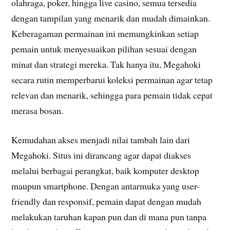
olahraga, poker, hingga live casino, semua tersedia
dengan tampilan yang menarik dan mudah dimainkan.
Keberagaman permainan ini memungkinkan setiap
pemain untuk menyesuaikan pilihan sesuai dengan
minat dan strategi mereka. Tak hanya itu, Megahoki
secara rutin memperbarui koleksi permainan agar tetap
relevan dan menarik, sehingga para pemain tidak cepat
merasa bosan.
Kemudahan akses menjadi nilai tambah lain dari
Megahoki. Situs ini dirancang agar dapat diakses
melalui berbagai perangkat, baik komputer desktop
maupun smartphone. Dengan antarmuka yang user-
friendly dan responsif, pemain dapat dengan mudah
melakukan taruhan kapan pun dan di mana pun tanpa