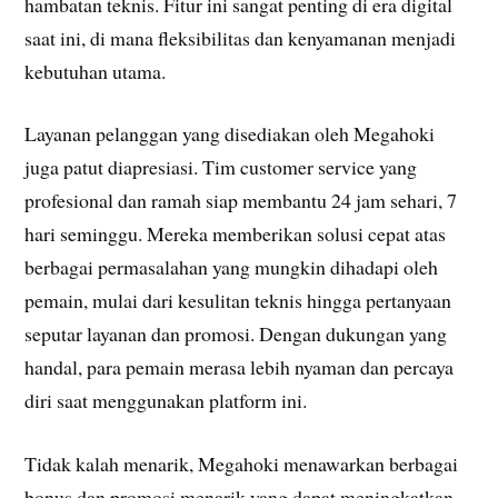
hambatan teknis. Fitur ini sangat penting di era digital
saat ini, di mana fleksibilitas dan kenyamanan menjadi
kebutuhan utama.
Layanan pelanggan yang disediakan oleh Megahoki
juga patut diapresiasi. Tim customer service yang
profesional dan ramah siap membantu 24 jam sehari, 7
hari seminggu. Mereka memberikan solusi cepat atas
berbagai permasalahan yang mungkin dihadapi oleh
pemain, mulai dari kesulitan teknis hingga pertanyaan
seputar layanan dan promosi. Dengan dukungan yang
handal, para pemain merasa lebih nyaman dan percaya
diri saat menggunakan platform ini.
Tidak kalah menarik, Megahoki menawarkan berbagai
bonus dan promosi menarik yang dapat meningkatkan