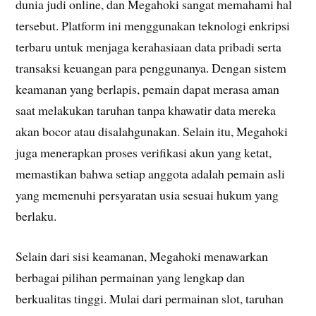
dunia judi online, dan Megahoki sangat memahami hal
tersebut. Platform ini menggunakan teknologi enkripsi
terbaru untuk menjaga kerahasiaan data pribadi serta
transaksi keuangan para penggunanya. Dengan sistem
keamanan yang berlapis, pemain dapat merasa aman
saat melakukan taruhan tanpa khawatir data mereka
akan bocor atau disalahgunakan. Selain itu, Megahoki
juga menerapkan proses verifikasi akun yang ketat,
memastikan bahwa setiap anggota adalah pemain asli
yang memenuhi persyaratan usia sesuai hukum yang
berlaku.
Selain dari sisi keamanan, Megahoki menawarkan
berbagai pilihan permainan yang lengkap dan
berkualitas tinggi. Mulai dari permainan slot, taruhan