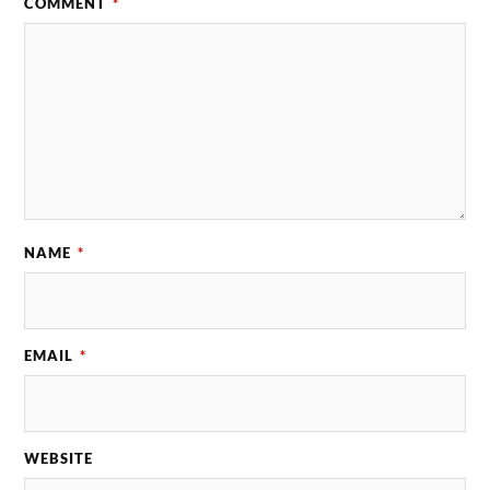
COMMENT
*
NAME
*
EMAIL
*
WEBSITE