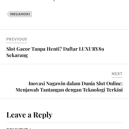
MEGAHOKI
PREVIOUS
Slot Gacor Tanpa Henti? Daftar LUXURY89
Sekarang
NEXT
Inovasi Nagawin dalam Dunia Slot Online:
Menjawab Tantangan dengan Teknologi Terkini
Leave a Reply