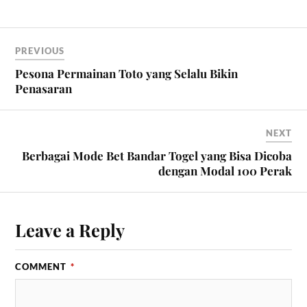
PREVIOUS
Pesona Permainan Toto yang Selalu Bikin
Penasaran
NEXT
Berbagai Mode Bet Bandar Togel yang Bisa Dicoba
dengan Modal 100 Perak
Leave a Reply
COMMENT
*