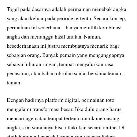
Togel pada dasarnya adalah permainan menebak angka
yang akan keluar pada periode tertentu. Secara konsep,
permainan ini sederhana—hanya memilih kombinasi
angka dan menunggu hasil undian. Namun,
kesederhanaan ini justru membuatnya menarik bagi
sebagian orang. Banyak pemain yang menganggapnya
sebagai hiburan ringan, tempat menyalurkan rasa
penasaran, atau bahan obrolan santai bersama teman-
teman.
Dengan hadirnya platform digital, permainan toto
mengalami transformasi besar. Jika dulu orang harus
mencari agen atau tempat tertentu untuk memasang
angka, kini semuanya bisa dilakukan secara online. Di
sinilah muncul banyak layanan yang menyediakan