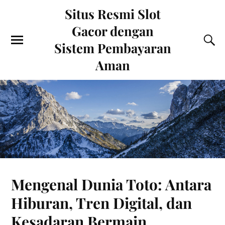
Situs Resmi Slot
Gacor dengan
Sistem Pembayaran
Aman
Mengenal Dunia Toto: Antara
Hiburan, Tren Digital, dan
Kesadaran Bermain