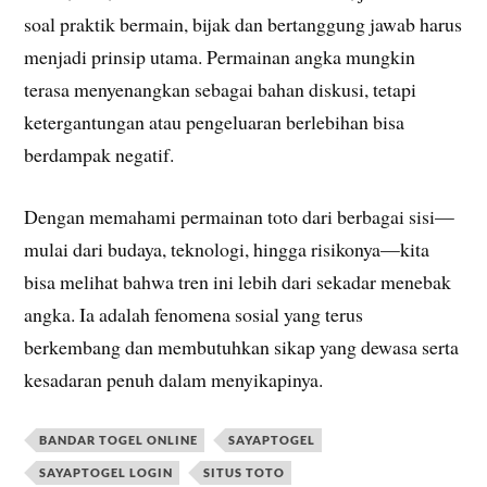
soal praktik bermain, bijak dan bertanggung jawab harus
menjadi prinsip utama. Permainan angka mungkin
terasa menyenangkan sebagai bahan diskusi, tetapi
ketergantungan atau pengeluaran berlebihan bisa
berdampak negatif.
Dengan memahami permainan toto dari berbagai sisi—
mulai dari budaya, teknologi, hingga risikonya—kita
bisa melihat bahwa tren ini lebih dari sekadar menebak
angka. Ia adalah fenomena sosial yang terus
berkembang dan membutuhkan sikap yang dewasa serta
kesadaran penuh dalam menyikapinya.
BANDAR TOGEL ONLINE
SAYAPTOGEL
SAYAPTOGEL LOGIN
SITUS TOTO