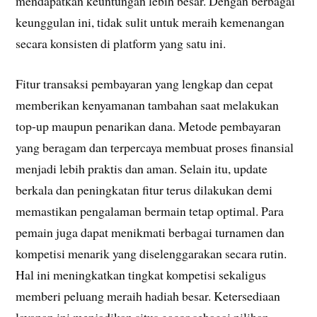
mendapatkan keuntungan lebih besar. Dengan berbagai
keunggulan ini, tidak sulit untuk meraih kemenangan
secara konsisten di platform yang satu ini.
Fitur transaksi pembayaran yang lengkap dan cepat
memberikan kenyamanan tambahan saat melakukan
top-up maupun penarikan dana. Metode pembayaran
yang beragam dan terpercaya membuat proses finansial
menjadi lebih praktis dan aman. Selain itu, update
berkala dan peningkatan fitur terus dilakukan demi
memastikan pengalaman bermain tetap optimal. Para
pemain juga dapat menikmati berbagai turnamen dan
kompetisi menarik yang diselenggarakan secara rutin.
Hal ini meningkatkan tingkat kompetisi sekaligus
memberi peluang meraih hadiah besar. Ketersediaan
layanan ini menjadikan situs gacor sebagai pilihan