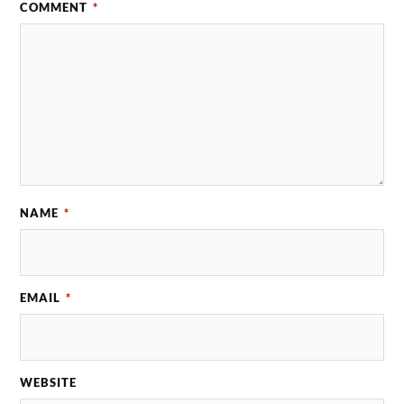
COMMENT
*
NAME
*
EMAIL
*
WEBSITE