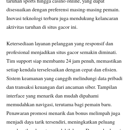
taruhan sports hingga casino online, yang dapat
disesuaikan dengan preferensi masing-masing pemain.
Inovasi teknologi terbaru juga mendukung kelancaran
aktivitas taruhan di situs gacor ini.
Ketersediaan layanan pelanggan yang responsif dan
profesional menjadikan situs gacor semakin diminati.
Tim support siap membantu 24 jam penuh, memastikan
setiap kendala terselesaikan dengan cepat dan efisien.
Sistem keamanan yang canggih melindungi data pribadi
dan transaksi keuangan dari ancaman siber. Tampilan
interface yang menarik dan mudah dipahami
memudahkan navigasi, terutama bagi pemain baru.
Penawaran promosi menarik dan bonus melimpah juga
menjadi daya tarik tersendiri, meningkatkan peluang