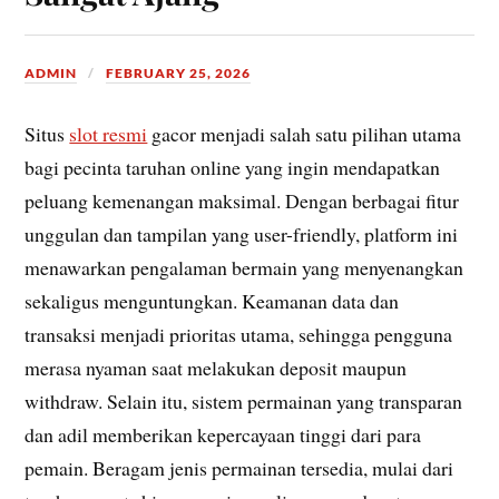
ADMIN
FEBRUARY 25, 2026
Situs
slot resmi
gacor menjadi salah satu pilihan utama
bagi pecinta taruhan online yang ingin mendapatkan
peluang kemenangan maksimal. Dengan berbagai fitur
unggulan dan tampilan yang user-friendly, platform ini
menawarkan pengalaman bermain yang menyenangkan
sekaligus menguntungkan. Keamanan data dan
transaksi menjadi prioritas utama, sehingga pengguna
merasa nyaman saat melakukan deposit maupun
withdraw. Selain itu, sistem permainan yang transparan
dan adil memberikan kepercayaan tinggi dari para
pemain. Beragam jenis permainan tersedia, mulai dari