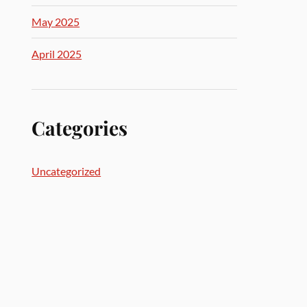
May 2025
April 2025
Categories
Uncategorized