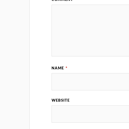
NAME
*
WEBSITE