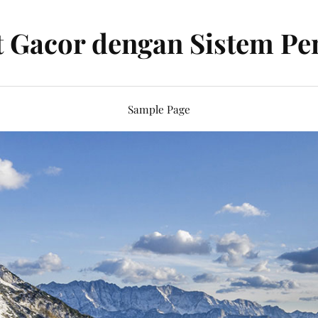
ot Gacor dengan Sistem 
Sample Page