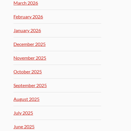
March 2026
February 2026
January 2026
December 2025
November 2025
October 2025
September 2025
August 2025
July 2025
June 2025