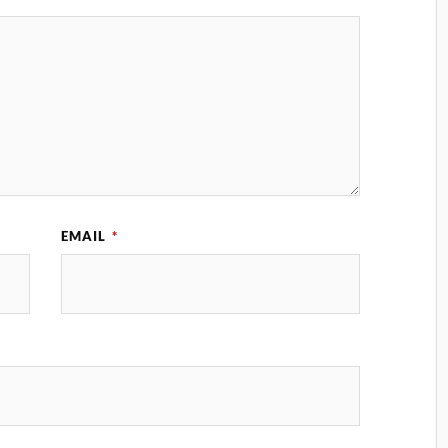
EMAIL
*