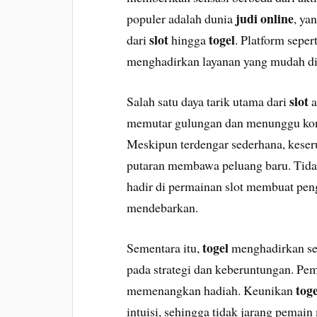
judi online
populer adalah dunia
, ya
slot
togel
dari
hingga
. Platform seper
menghadirkan layanan yang mudah di
slot
Salah satu daya tarik utama dari
a
memutar gulungan dan menunggu kom
Meskipun terdengar sederhana, keseru
putaran membawa peluang baru. Tidak 
hadir di permainan slot membuat pe
mendebarkan.
togel
Sementara itu,
menghadirkan sen
pada strategi dan keberuntungan. Pe
toge
memenangkan hadiah. Keunikan
intuisi, sehingga tidak jarang pemai