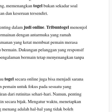
togel
rang, memenangkan
bukan sekadar soal
man dan keseruan tersendiri.
judi online
Tribuntogel
penting dalam
.
menonjol
permainan dengan antarmuka yang ramah
keamanan yang ketat membuat pemain merasa
u bermain. Dukungan pelanggan yang responsif
 pengalaman bermain tetap menyenangkan tanpa
togel
au
secara online juga bisa menjadi sarana
an pemain untuk fokus pada sesuatu yang
n dari rutinitas sehari-hari. Namun, penting
ain secara bijak. Mengatur waktu, menetapkan
 menang adalah hal-hal yang tidak boleh