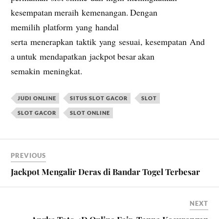
kesempatan meraih kemenangan. Dengan
memilih platform yang handal
serta menerapkan taktik yang sesuai, kesempatan And
a untuk mendapatkan jackpot besar akan
semakin meningkat.
JUDI ONLINE
SITUS SLOT GACOR
SLOT
SLOT GACOR
SLOT ONLINE
PREVIOUS
Jackpot Mengalir Deras di Bandar Togel Terbesar
NEXT