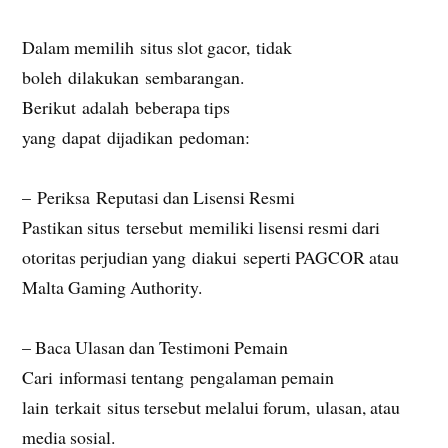
Dalam memilih situs slot gacor, tidak
boleh dilakukan sembarangan.
Berikut adalah beberapa tips
yang dapat dijadikan pedoman:
– Periksa Reputasi dan Lisensi Resmi
Pastikan situs tersebut memiliki lisensi resmi dari
otoritas perjudian yang diakui seperti PAGCOR atau
Malta Gaming Authority.
– Baca Ulasan dan Testimoni Pemain
Cari informasi tentang pengalaman pemain
lain terkait situs tersebut melalui forum, ulasan, atau
media sosial.