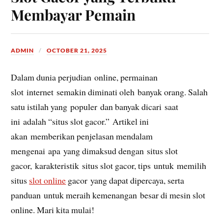
Membayar Pemain
ADMIN
OCTOBER 21, 2025
Dalam dunia perjudian online, permainan
slot internet semakin diminati oleh banyak orang. Salah
satu istilah yang populer dan banyak dicari saat
ini adalah “situs slot gacor.” Artikel ini
akan memberikan penjelasan mendalam
mengenai apa yang dimaksud dengan situs slot
gacor, karakteristik situs slot gacor, tips untuk memilih
situs
slot online
gacor yang dapat dipercaya, serta
panduan untuk meraih kemenangan besar di mesin slot
online. Mari kita mulai!