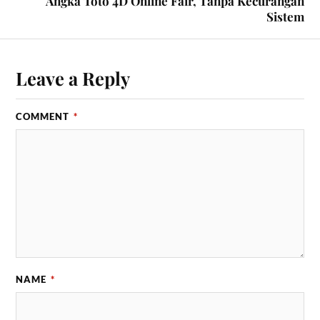
Angka Toto 4D Online Fair, Tanpa Kecurangan
Sistem
Leave a Reply
COMMENT
*
NAME
*