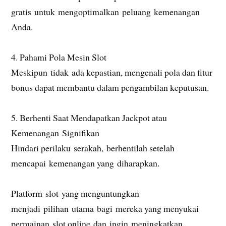
gratis untuk mengoptimalkan peluang kemenangan
Anda.
4. Pahami Pola Mesin Slot
Meskipun tidak ada kepastian, mengenali pola dan fitur
bonus dapat membantu dalam pengambilan keputusan.
5. Berhenti Saat Mendapatkan Jackpot atau
Kemenangan Signifikan
Hindari perilaku serakah, berhentilah setelah
mencapai kemenangan yang diharapkan.
Platform slot yang menguntungkan
menjadi pilihan utama bagi mereka yang menyukai
permainan slot online dan ingin meningkatkan