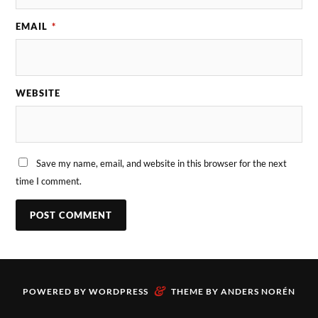
EMAIL
*
WEBSITE
Save my name, email, and website in this browser for the next
time I comment.
&
POWERED BY
WORDPRESS
THEME BY
ANDERS NORÉN