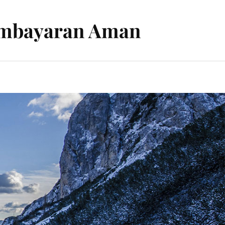
Pembayaran Aman