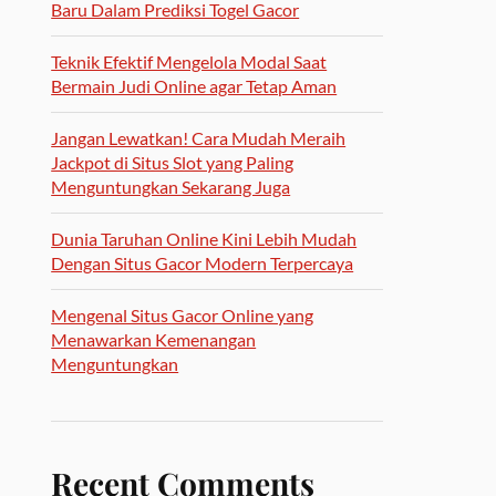
Baru Dalam Prediksi Togel Gacor
Teknik Efektif Mengelola Modal Saat
Bermain Judi Online agar Tetap Aman
Jangan Lewatkan! Cara Mudah Meraih
Jackpot di Situs Slot yang Paling
Menguntungkan Sekarang Juga
Dunia Taruhan Online Kini Lebih Mudah
Dengan Situs Gacor Modern Terpercaya
Mengenal Situs Gacor Online yang
Menawarkan Kemenangan
Menguntungkan
Recent Comments