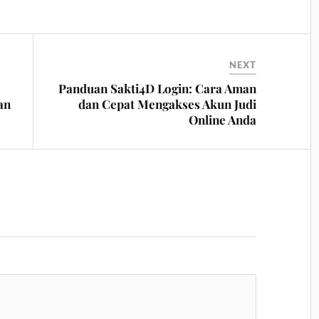
NEXT
Panduan Sakti4D Login: Cara Aman
an
dan Cepat Mengakses Akun Judi
Online Anda