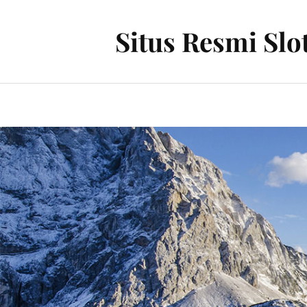
Situs Resmi Sl