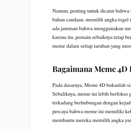
Namun, penting untuk dicatat bahwa
bahan candaan, memilih angka togel 
ada jaminan bahwa menggunakan mem
karena itu, pemain sebaiknya tetap b
meme dalam setiap taruhan yang mer
Bagaimana Meme 4D 
Pada dasarnya, Meme 4D bukanlah si
Sebaliknya, meme ini lebih berfokus p
terkadang berhubungan dengan kejadia
percaya bahwa meme ini memiliki kek
membantu mereka memilih angka yang