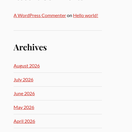
A WordPress Commenter
on
Hello world!
Archives
August 2026
July 2026
June 2026
May 2026
April 2026