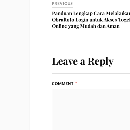
PREVIOUS
Panduan Lengkap Cara Melakuka
Obraltoto Login untuk Akses Toge
Online yang Mudah dan Aman
Leave a Reply
COMMENT
*