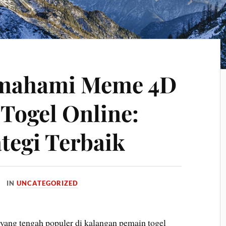
mahami Meme 4D
Togel Online:
tegi Terbaik
IN
UNCATEGORIZED
yang tengah populer di kalangan pemain togel