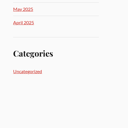
May 2025
April 2025
Categories
Uncategorized