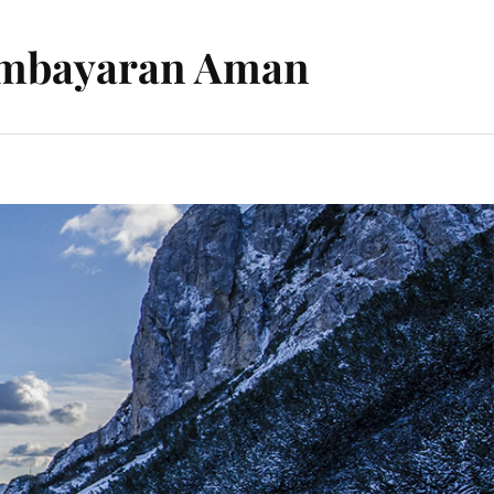
Pembayaran Aman