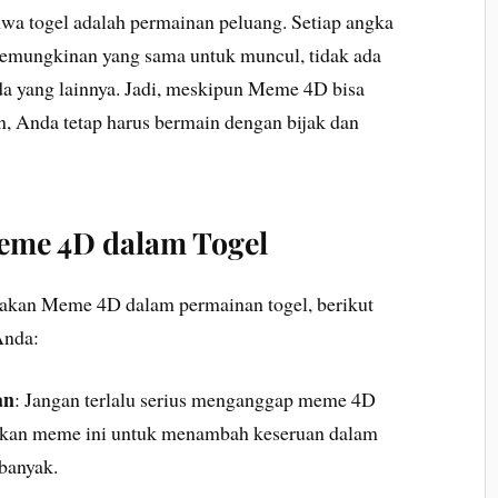
wa togel adalah permainan peluang. Setiap angka
kemungkinan yang sama untuk muncul, tidak ada
da yang lainnya. Jadi, meskipun Meme 4D bisa
 Anda tetap harus bermain dengan bijak dan
eme 4D dalam Togel
akan Meme 4D dalam permainan togel, berikut
Anda:
an
: Jangan terlalu serius menganggap meme 4D
akan meme ini untuk menambah keseruan dalam
 banyak.