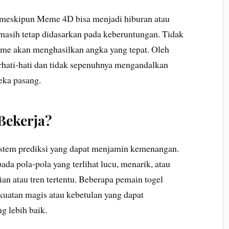
 meskipun Meme 4D bisa menjadi hiburan atau
masih tetap didasarkan pada keberuntungan. Tidak
e akan menghasilkan angka yang tepat. Oleh
erhati-hati dan tidak sepenuhnya mengandalkan
eka pasang.
Bekerja?
stem prediksi yang dapat menjamin kemenangan.
ada pola-pola yang terlihat lucu, menarik, atau
n atau tren tertentu. Beberapa pemain togel
uatan magis atau kebetulan yang dapat
 lebih baik.