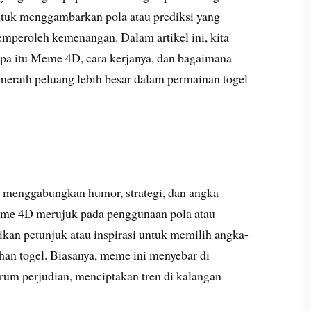
 untuk menggambarkan pola atau prediksi yang
peroleh kemenangan. Dalam artikel ini, kita
apa itu Meme 4D, cara kerjanya, dan bagaimana
eraih peluang lebih besar dalam permainan togel
menggabungkan humor, strategi, dan angka
Meme 4D merujuk pada penggunaan pola atau
an petunjuk atau inspirasi untuk memilih angka-
han togel. Biasanya, meme ini menyebar di
orum perjudian, menciptakan tren di kalangan