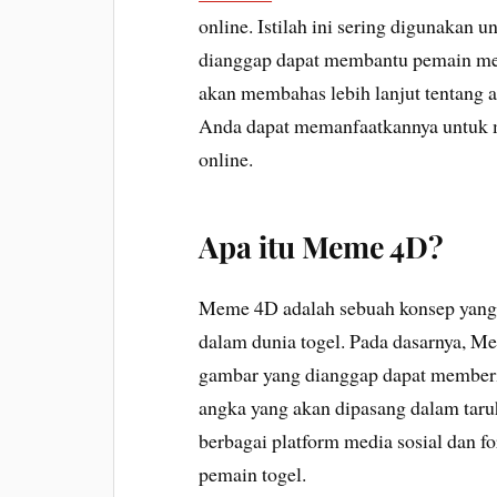
online. Istilah ini sering digunakan
dianggap dapat membantu pemain mem
akan membahas lebih lanjut tentang 
Anda dapat memanfaatkannya untuk m
online.
Apa itu Meme 4D?
Meme 4D adalah sebuah konsep yang 
dalam dunia togel. Pada dasarnya, 
gambar yang dianggap dapat memberik
angka yang akan dipasang dalam taru
berbagai platform media sosial dan f
pemain togel.