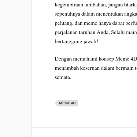
kegembiraan tambahan, jangan biark
sepenuhnya dalam menentukan angka 
peluang, dan meme hanya dapat berf
perjalanan taruhan Anda. Selalu mai
bertanggung jawab!
Dengan memahami konsep Meme 4D d
menambah keseruan dalam bermain to
semata.
MEME 4D