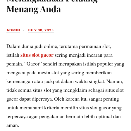
Menang Anda
ADMIN
JULY 30, 2025
Dalam dunia judi online, terutama permainan slot,
situs slot gacor
istilah
sering menjadi incaran para
pemain. “Gacor” sendiri merupakan istilah populer yang
mengacu pada mesin slot yang sering memberikan
kemenangan atau jackpot dalam waktu singkat. Namun,
tidak semua situs slot yang mengklaim sebagai situs slot
gacor dapat dipercaya. Oleh karena itu, sangat penting
untuk memahami kriteria memilih situs slot gacor yang
terpercaya agar pengalaman bermain lebih optimal dan
aman.