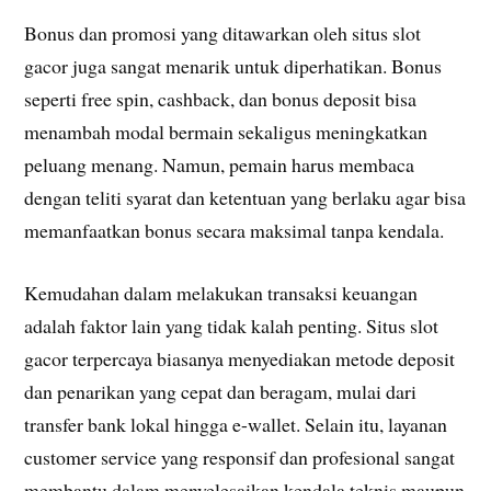
Bonus dan promosi yang ditawarkan oleh situs slot
gacor juga sangat menarik untuk diperhatikan. Bonus
seperti free spin, cashback, dan bonus deposit bisa
menambah modal bermain sekaligus meningkatkan
peluang menang. Namun, pemain harus membaca
dengan teliti syarat dan ketentuan yang berlaku agar bisa
memanfaatkan bonus secara maksimal tanpa kendala.
Kemudahan dalam melakukan transaksi keuangan
adalah faktor lain yang tidak kalah penting. Situs slot
gacor terpercaya biasanya menyediakan metode deposit
dan penarikan yang cepat dan beragam, mulai dari
transfer bank lokal hingga e-wallet. Selain itu, layanan
customer service yang responsif dan profesional sangat
membantu dalam menyelesaikan kendala teknis maupun