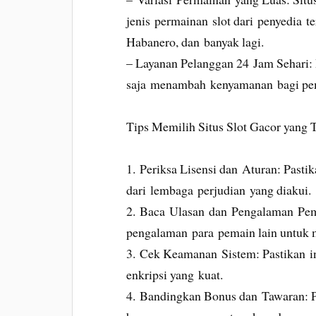
jenis permainan slot dari penyedia t
Habanero, dan banyak lagi.
– Layanan Pelanggan 24 Jam Sehari:
saja menambah kenyamanan bagi pe
Tips Memilih Situs Slot Gacor yang 
1. Periksa Lisensi dan Aturan: Pastik
dari lembaga perjudian yang diakui.
2. Baca Ulasan dan Pengalaman Pema
pengalaman para pemain lain untuk m
3. Cek Keamanan Sistem: Pastikan in
enkripsi yang kuat.
4. Bandingkan Bonus dan Tawaran: P