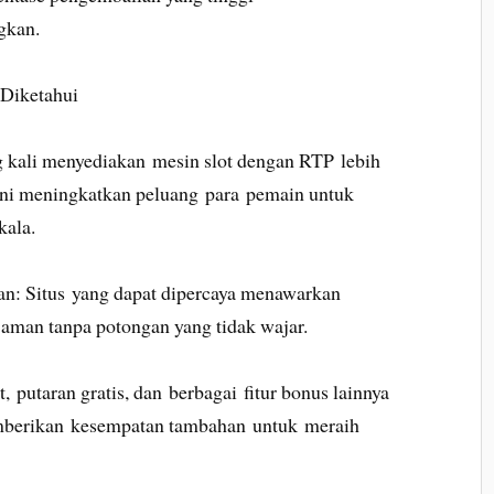
gkan.
 Diketahui
ng kali menyediakan mesin slot dengan RTP lebih
ini meningkatkan peluang para pemain untuk
kala.
n: Situs yang dapat dipercaya menawarkan
 aman tanpa potongan yang tidak wajar.
 putaran gratis, dan berbagai fitur bonus lainnya
memberikan kesempatan tambahan untuk meraih