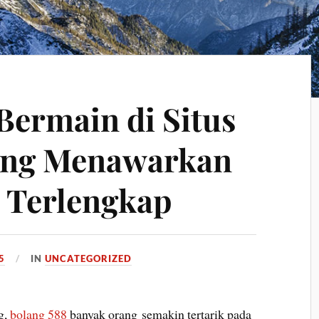
ermain di Situs
yang Menawarkan
 Terlengkap
5
IN
UNCATEGORIZED
g,
bolang 588
banyak orang semakin tertarik pada