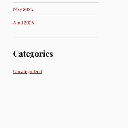
May 2025
April 2025
Categories
Uncategorized