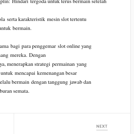
lin: Hindari tergoda untuk terus bermain setelah
a serta karakteristik mesin slot tertentu
untuk bermain.
tama bagi para penggemar slot online yang
nang mereka. Dengan
ya, menerapkan strategi permainan yang
an untuk mencapai kemenangan besar
selalu bermain dengan tanggung jawab dan
buran semata.
NEXT