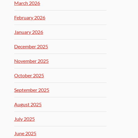
March 2026
February 2026
January 2026
December 2025
November 2025
October 2025
September 2025
August 2025
July 2025
June 2025