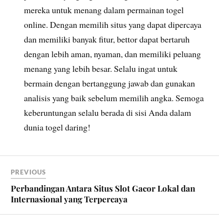
mereka untuk menang dalam permainan togel
online. Dengan memilih situs yang dapat dipercaya
dan memiliki banyak fitur, bettor dapat bertaruh
dengan lebih aman, nyaman, dan memiliki peluang
menang yang lebih besar. Selalu ingat untuk
bermain dengan bertanggung jawab dan gunakan
analisis yang baik sebelum memilih angka. Semoga
keberuntungan selalu berada di sisi Anda dalam
dunia togel daring!
PREVIOUS
Perbandingan Antara Situs Slot Gacor Lokal dan
Internasional yang Terpercaya