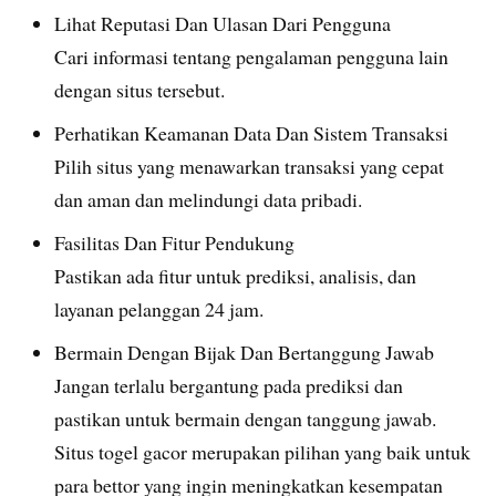
Lihat Reputasi Dan Ulasan Dari Pengguna
Cari informasi tentang pengalaman pengguna lain
dengan situs tersebut.
Perhatikan Keamanan Data Dan Sistem Transaksi
Pilih situs yang menawarkan transaksi yang cepat
dan aman dan melindungi data pribadi.
Fasilitas Dan Fitur Pendukung
Pastikan ada fitur untuk prediksi, analisis, dan
layanan pelanggan 24 jam.
Bermain Dengan Bijak Dan Bertanggung Jawab
Jangan terlalu bergantung pada prediksi dan
pastikan untuk bermain dengan tanggung jawab.
Situs togel gacor merupakan pilihan yang baik untuk
para bettor yang ingin meningkatkan kesempatan