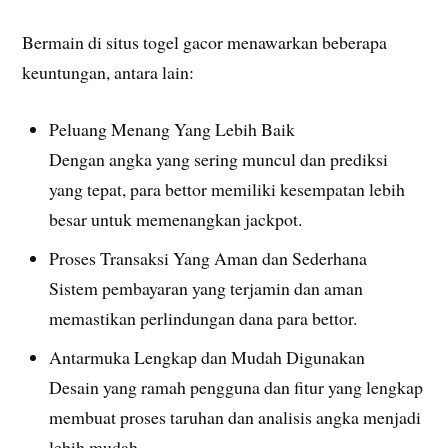
Bermain di situs togel gacor menawarkan beberapa
keuntungan, antara lain:
Peluang Menang Yang Lebih Baik
Dengan angka yang sering muncul dan prediksi
yang tepat, para bettor memiliki kesempatan lebih
besar untuk memenangkan jackpot.
Proses Transaksi Yang Aman dan Sederhana
Sistem pembayaran yang terjamin dan aman
memastikan perlindungan dana para bettor.
Antarmuka Lengkap dan Mudah Digunakan
Desain yang ramah pengguna dan fitur yang lengkap
membuat proses taruhan dan analisis angka menjadi
lebih mudah.