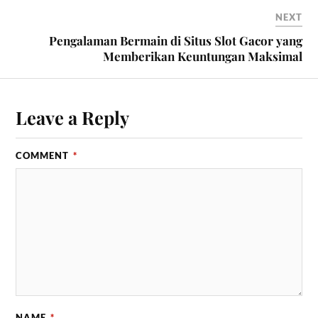
NEXT
Pengalaman Bermain di Situs Slot Gacor yang
Memberikan Keuntungan Maksimal
Leave a Reply
COMMENT
*
NAME
*